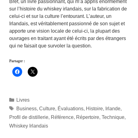
Bref, un livre passionnant, qui m’a appris énormément
sur l’histoire du whiskey irlandais, sur la fabrication de
celui-ci et sur la culture l’entourant. L’auteur, un
Irlandais, est véritablement passionné de son sujet et
apporte une vision locale de celui-ci, la plupart des
ouvrages en traitant ayant été écrits par des étrangers
qui ne faisait que survoler la question.
Partager :
Catégories
Livres
Étiquettes
Business
,
Culture
,
Évaluations
,
Histoire
,
Irlande
,
Profil de distillerie
,
Référence
,
Répertoire
,
Technique
,
Whiskey Irlandais