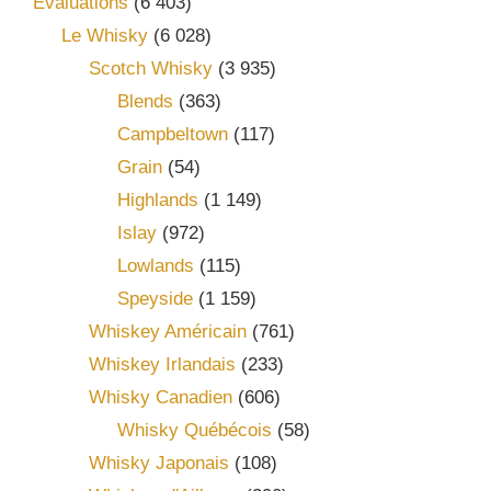
Évaluations
(6 403)
Le Whisky
(6 028)
Scotch Whisky
(3 935)
Blends
(363)
Campbeltown
(117)
Grain
(54)
Highlands
(1 149)
Islay
(972)
Lowlands
(115)
Speyside
(1 159)
Whiskey Américain
(761)
Whiskey Irlandais
(233)
Whisky Canadien
(606)
Whisky Québécois
(58)
Whisky Japonais
(108)