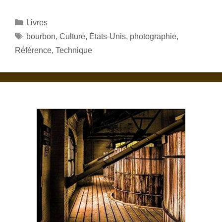
Catégories
Livres
Étiquettes
bourbon
,
Culture
,
États-Unis
,
photographie
,
Référence
,
Technique