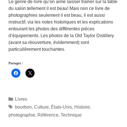
Le genre de livre qu’on aime laisser traîner sur la table
du salon tellement il est beau! Mais non ce livre de
photographies seulement il est beau, il est aussi
instructif, via les notes historiques et les explications
entourant les photos des différentes pièces
d’équipements. Les photos de la Old Taylor Distillery
(avant sa réouverture, évidemment) sont
particulièrement touchantes.
Partager :
Catégories
Livres
Étiquettes
bourbon
,
Culture
,
États-Unis
,
Histoire
,
photographie
,
Référence
,
Technique