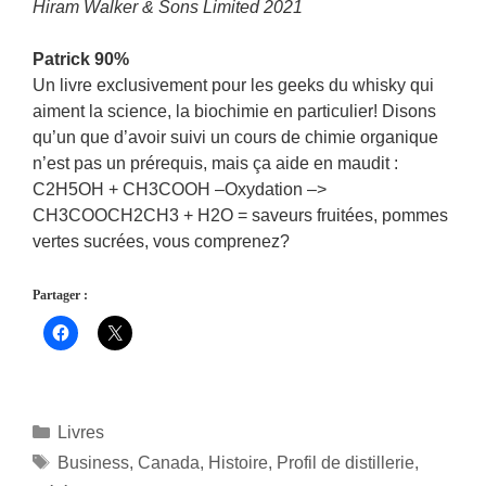
Hiram Walker & Sons Limited 2021
Patrick 90%
Un livre exclusivement pour les geeks du whisky qui
aiment la science, la biochimie en particulier! Disons
qu’un que d’avoir suivi un cours de chimie organique
n’est pas un prérequis, mais ça aide en maudit :
C2H5OH + CH3COOH –Oxydation –>
CH3COOCH2CH3 + H2O = saveurs fruitées, pommes
vertes sucrées, vous comprenez?
Partager :
Catégories
Livres
Étiquettes
Business
,
Canada
,
Histoire
,
Profil de distillerie
,