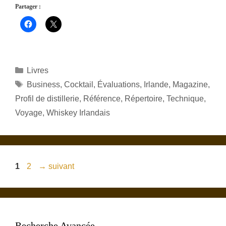
Partager :
Catégories
Livres
Étiquettes
Business
,
Cocktail
,
Évaluations
,
Irlande
,
Magazine
,
Profil de distillerie
,
Référence
,
Répertoire
,
Technique
,
Voyage
,
Whiskey Irlandais
Page
Page
1
2
→
suivant
Recherche Avancée