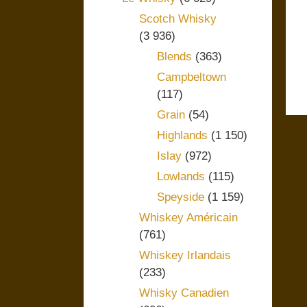
Scotch Whisky
(3 936)
Blends
(363)
Campbeltown
(117)
Grain
(54)
Highlands
(1 150)
Islay
(972)
Lowlands
(115)
Speyside
(1 159)
Whiskey Américain
(761)
Whiskey Irlandais
(233)
Whisky Canadien