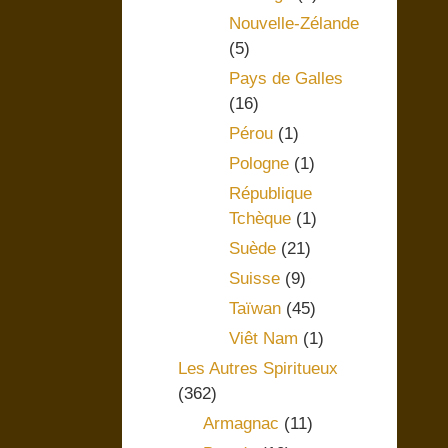
Nouvelle-Zélande
(5)
Pays de Galles
(16)
Pérou
(1)
Pologne
(1)
République
Tchèque
(1)
Suède
(21)
Suisse
(9)
Taïwan
(45)
Viêt Nam
(1)
Les Autres Spiritueux
(362)
Armagnac
(11)