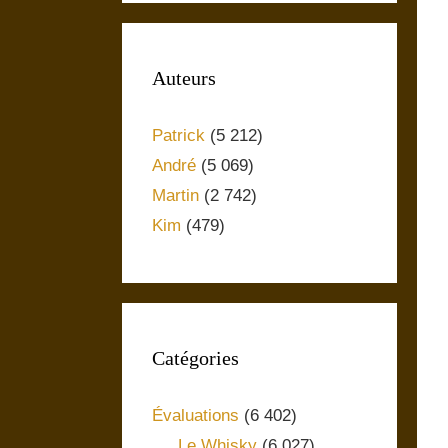
Auteurs
Patrick
(5 212)
André
(5 069)
Martin
(2 742)
Kim
(479)
Catégories
Évaluations
(6 402)
Le Whisky
(6 027)