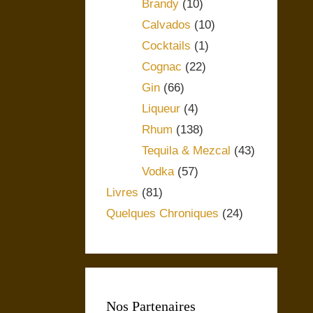
Brandy
(10)
Calvados
(10)
Cocktails
(1)
Cognac
(22)
Gin
(66)
Liqueur
(4)
Rhum
(138)
Tequila & Mezcal
(43)
Vodka
(57)
Livres
(81)
Quelques Chroniques
(24)
Nos Partenaires