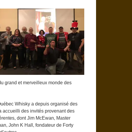
 du grand et merveilleux monde des
 Québec Whisky a depuis organisé des
 a accueilli des invités provenant des
fférentes, dont Jim McEwan, Master
man, John K Hall, fondateur de Forty