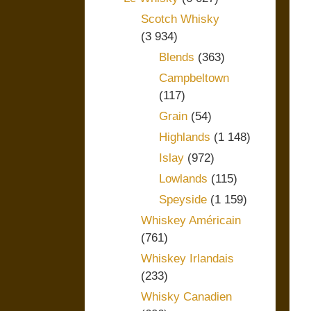
Scotch Whisky
(3 934)
Blends
(363)
Campbeltown
(117)
Grain
(54)
Highlands
(1 148)
Islay
(972)
Lowlands
(115)
Speyside
(1 159)
Whiskey Américain
(761)
Whiskey Irlandais
(233)
Whisky Canadien