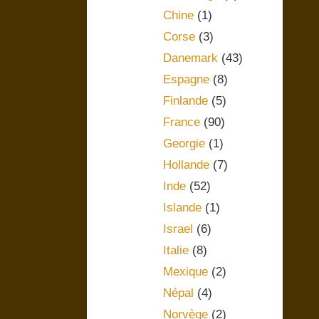
Chine
(1)
Corse
(3)
Danemark
(43)
Espagne
(8)
Finlande
(5)
France
(90)
Georgie
(1)
Hollande
(7)
Inde
(52)
Islande
(1)
Israel
(6)
Italie
(8)
Mexique
(2)
Népal
(4)
Norvège
(2)