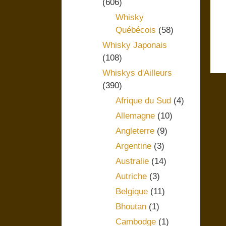
(606)
Whisky
Québécois
(58)
Whisky Japonais
(108)
Whiskys d'Ailleurs
(390)
Afrique du Sud
(4)
Allemagne
(10)
Angleterre
(9)
Argentine
(3)
Australie
(14)
Autriche
(3)
Belgique
(11)
Bhoutan
(1)
Cambodge
(1)