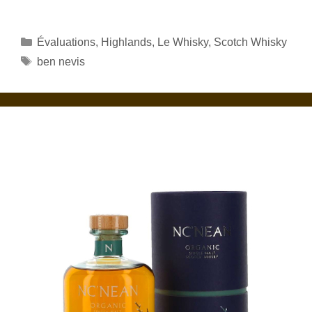
Catégories
Évaluations
,
Highlands
,
Le Whisky
,
Scotch Whisky
Étiquettes
ben nevis