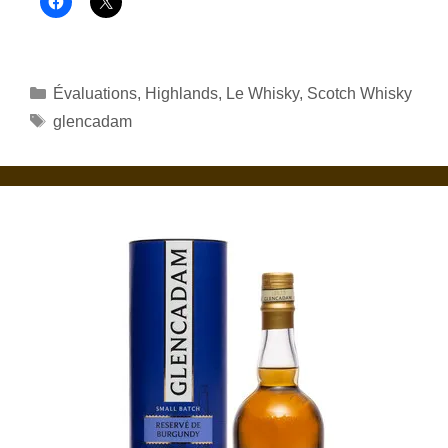
Catégories
Évaluations
,
Highlands
,
Le Whisky
,
Scotch Whisky
Étiquettes
glencadam