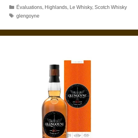
Catégories
Évaluations
,
Highlands
,
Le Whisky
,
Scotch Whisky
Étiquettes
glengoyne