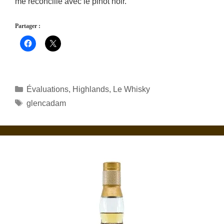
me réconcilie avec le pinot noir.
Partager :
Catégories
Évaluations
,
Highlands
,
Le Whisky
Étiquettes
glencadam