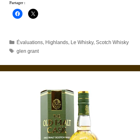
Partager :
Catégories
Évaluations
,
Highlands
,
Le Whisky
,
Scotch Whisky
Étiquettes
glen grant