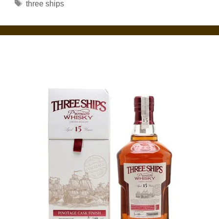
Étiquettes
three ships