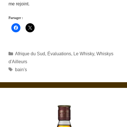
me rejoint.
Partager :
Catégories
Afrique du Sud
,
Évaluations
,
Le Whisky
,
Whiskys
d'Ailleurs
Étiquettes
bain's