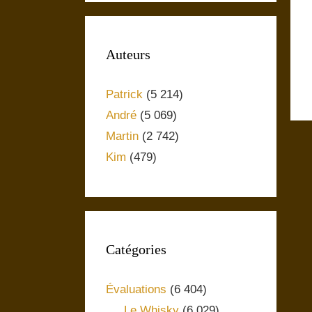
Auteurs
Patrick
(5 214)
André
(5 069)
Martin
(2 742)
Kim
(479)
Catégories
Évaluations
(6 404)
Le Whisky
(6 029)