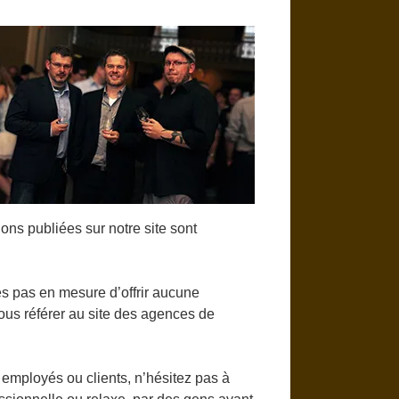
ons publiées sur notre site sont
 pas en mesure d’offrir aucune
us référer au site des agences de
, employés ou clients, n’hésitez pas à