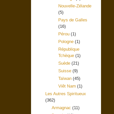
Nouvelle-Zélande
(5)
Pays de Galles
(16)
Pérou
(1)
Pologne
(1)
République
Tchèque
(1)
Suède
(21)
Suisse
(9)
Taïwan
(45)
Viêt Nam
(1)
Les Autres Spiritueux
(362)
Armagnac
(11)