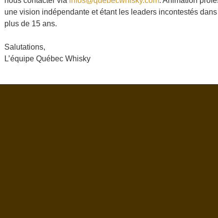
nous contacter via
infos@quebecwhisky.com
. Animation profe
une vision indépendante et étant les leaders incontestés da
plus de 15 ans.
Salutations,
L’équipe Québec Whisky