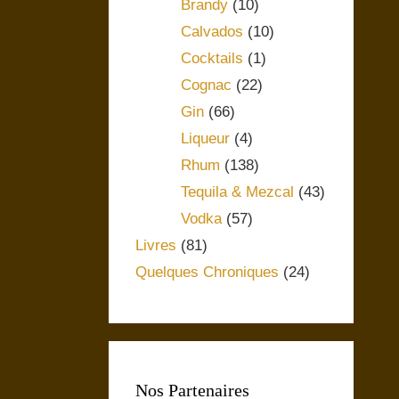
Brandy
(10)
Calvados
(10)
Cocktails
(1)
Cognac
(22)
Gin
(66)
Liqueur
(4)
Rhum
(138)
Tequila & Mezcal
(43)
Vodka
(57)
Livres
(81)
Quelques Chroniques
(24)
Nos Partenaires