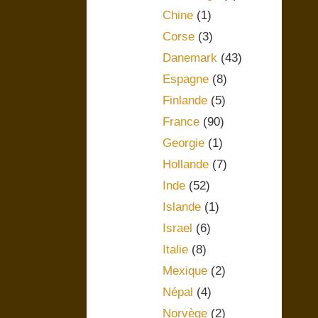
Chine
(1)
Corse
(3)
Danemark
(43)
Espagne
(8)
Finlande
(5)
France
(90)
Georgie
(1)
Hollande
(7)
Inde
(52)
Islande
(1)
Israel
(6)
Italie
(8)
Mexique
(2)
Népal
(4)
Norvège
(2)