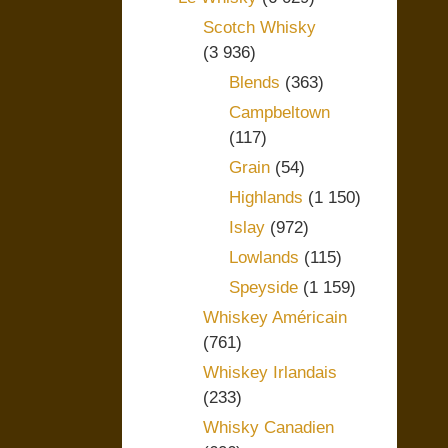
Scotch Whisky
(3 936)
Blends
(363)
Campbeltown
(117)
Grain
(54)
Highlands
(1 150)
Islay
(972)
Lowlands
(115)
Speyside
(1 159)
Whiskey Américain
(761)
Whiskey Irlandais
(233)
Whisky Canadien