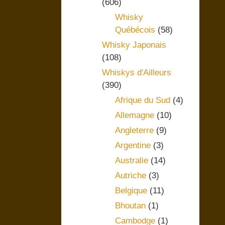
(606)
Whisky
Québécois
(58)
Whisky Japonais
(108)
Whiskys d'Ailleurs
(390)
Afrique du Sud
(4)
Allemagne
(10)
Angleterre
(9)
Argentine
(3)
Australie
(14)
Autriche
(3)
Belgique
(11)
Bhoutan
(1)
Cambodge
(1)