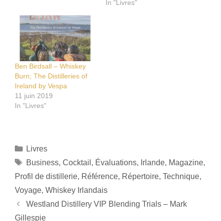
In "Livres"
Ben Birdsall – Whiskey
Burn; The Distilleries of
Ireland by Vespa
11 juin 2019
In "Livres"
Catégories
Livres
Étiquettes
Business
,
Cocktail
,
Évaluations
,
Irlande
,
Magazine
,
Profil de distillerie
,
Référence
,
Répertoire
,
Technique
,
Voyage
,
Whiskey Irlandais
Westland Distillery VIP Blending Trials – Mark
Gillespie