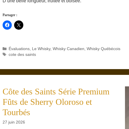
D’une belle longueur, fruitée et boisée.
Partager :
Catégories
Évaluations
,
Le Whisky
,
Whisky Canadien
,
Whisky Québécois
Étiquettes
cote des saints
Côte des Saints Série Premium
Fûts de Sherry Oloroso et
Tourbés
27 juin 2026