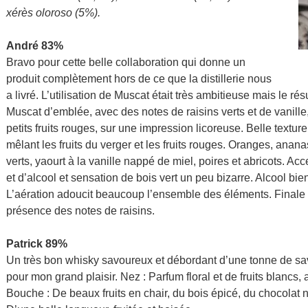
xérès oloroso (5%).
André 83%
Bravo pour cette belle collaboration qui donne un
produit complètement hors de ce que la distillerie nous
a livré. L’utilisation de Muscat était très ambitieuse mais le ré
Muscat d’emblée, avec des notes de raisins verts et de vanille,
petits fruits rouges, sur une impression licoreuse. Belle text
mêlant les fruits du verger et les fruits rouges. Oranges, anan
verts, yaourt à la vanille nappé de miel, poires et abricots. Ac
et d’alcool et sensation de bois vert un peu bizarre. Alcool bi
L’aération adoucit beaucoup l’ensemble des éléments. Finale fl
présence des notes de raisins.
Patrick 89%
Un très bon whisky savoureux et débordant d’une tonne de sa
pour mon grand plaisir. Nez : Parfum floral et de fruits blancs,
Bouche : De beaux fruits en chair, du bois épicé, du chocolat noi