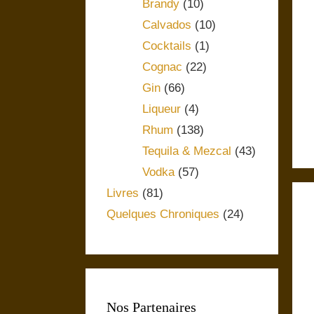
Brandy
(10)
Calvados
(10)
Cocktails
(1)
Cognac
(22)
Gin
(66)
Liqueur
(4)
Rhum
(138)
Tequila & Mezcal
(43)
Vodka
(57)
Livres
(81)
Quelques Chroniques
(24)
Nos Partenaires