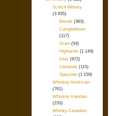
Scotch Whisky
(3 935)
Blends
(363)
Campbeltown
(117)
Grain
(54)
Highlands
(1 149)
Islay
(972)
Lowlands
(115)
Speyside
(1 159)
Whiskey Américain
(761)
Whiskey Irlandais
(233)
Whisky Canadien