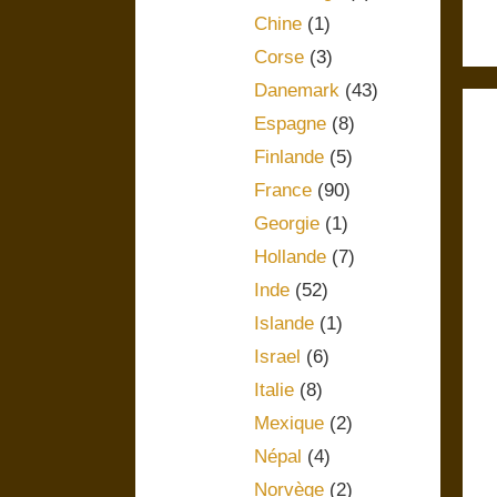
Chine
(1)
Corse
(3)
Danemark
(43)
Espagne
(8)
Finlande
(5)
France
(90)
Georgie
(1)
Hollande
(7)
Inde
(52)
Islande
(1)
Israel
(6)
Italie
(8)
Mexique
(2)
Népal
(4)
Norvège
(2)