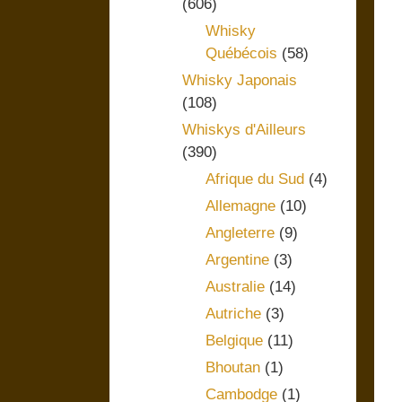
(606)
Whisky
Québécois
(58)
Whisky Japonais
(108)
Whiskys d'Ailleurs
(390)
Afrique du Sud
(4)
Allemagne
(10)
Angleterre
(9)
Argentine
(3)
Australie
(14)
Autriche
(3)
Belgique
(11)
Bhoutan
(1)
Cambodge
(1)