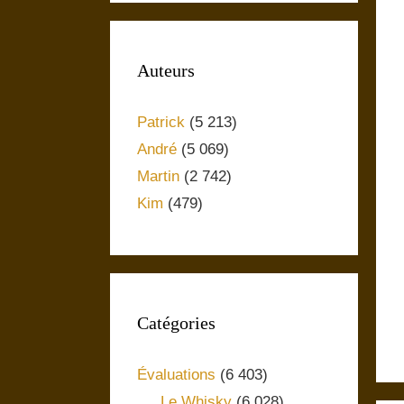
Auteurs
Patrick
(5 213)
André
(5 069)
Martin
(2 742)
Kim
(479)
Catégories
Évaluations
(6 403)
Le Whisky
(6 028)