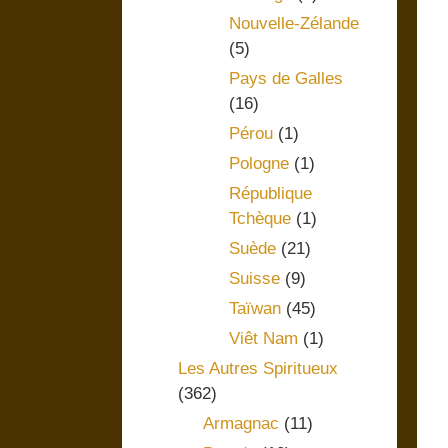
Nouvelle-Zélande
(5)
Pays de Galles
(16)
Pérou
(1)
Pologne
(1)
République
Tchèque
(1)
Suède
(21)
Suisse
(9)
Taïwan
(45)
Viêt Nam
(1)
Les Autres Spiritueux
(362)
Armagnac
(11)