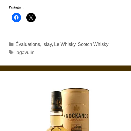
Partager :
Catégories
Évaluations
,
Islay
,
Le Whisky
,
Scotch Whisky
Étiquettes
lagavulin