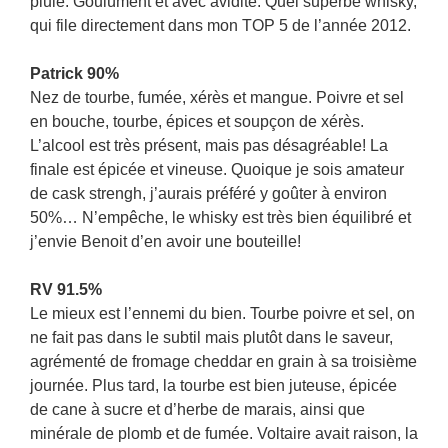
pluie. Goulûment et avec avidité. Quel superbe whisky,
qui file directement dans mon TOP 5 de l’année 2012.
Patrick 90%
Nez de tourbe, fumée, xérès et mangue. Poivre et sel
en bouche, tourbe, épices et soupçon de xérès.
L’alcool est très présent, mais pas désagréable! La
finale est épicée et vineuse. Quoique je sois amateur
de cask strengh, j’aurais préféré y goûter à environ
50%… N’empêche, le whisky est très bien équilibré et
j’envie Benoit d’en avoir une bouteille!
RV 91.5%
Le mieux est l’ennemi du bien. Tourbe poivre et sel, on
ne fait pas dans le subtil mais plutôt dans le saveur,
agrémenté de fromage cheddar en grain à sa troisième
journée. Plus tard, la tourbe est bien juteuse, épicée
de cane à sucre et d’herbe de marais, ainsi que
minérale de plomb et de fumée. Voltaire avait raison, la