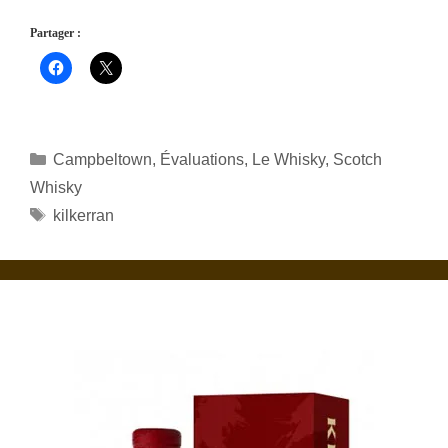
Partager :
Catégories
Campbeltown
,
Évaluations
,
Le Whisky
,
Scotch
Whisky
Étiquettes
kilkerran