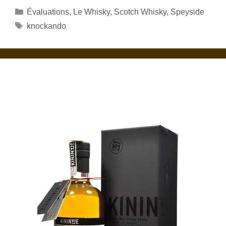
Catégories
Évaluations
,
Le Whisky
,
Scotch Whisky
,
Speyside
Étiquettes
knockando