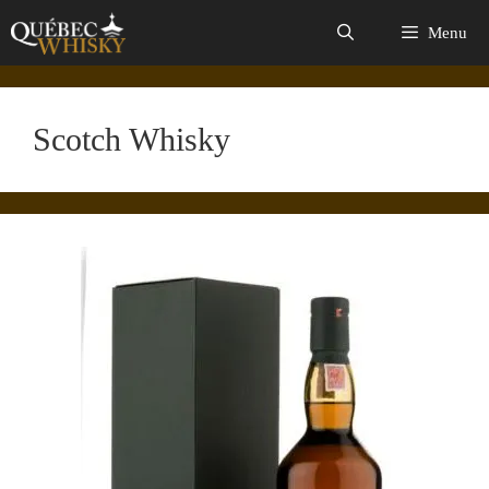
Aller
Menu
au
contenu
Scotch Whisky