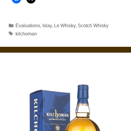
Catégories
Évaluations
,
Islay
,
Le Whisky
,
Scotch Whisky
Étiquettes
kilchoman