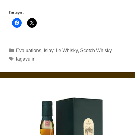
Partager :
Catégories
Évaluations
,
Islay
,
Le Whisky
,
Scotch Whisky
Étiquettes
lagavulin