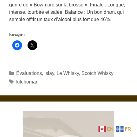
genre de « Bowmore sur la brosse ». Finale : Longue,
intense, tourbée et salée. Balance : Un bon dram, qui
semble offrir un taux d’alcool plus fort que 46%.
Partager :
Catégories
Évaluations
,
Islay
,
Le Whisky
,
Scotch Whisky
Étiquettes
kilchoman
EN
FR