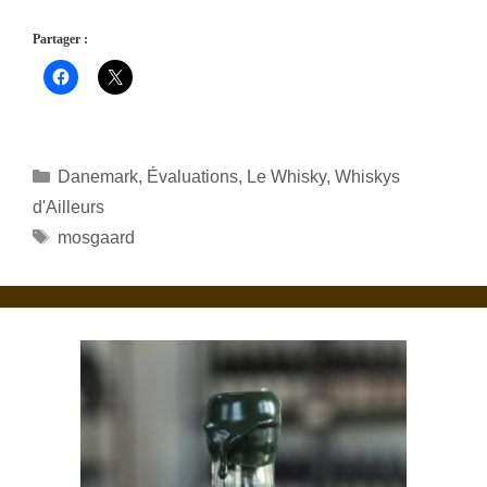
Partager :
Catégories
Danemark
,
Évaluations
,
Le Whisky
,
Whiskys
d'Ailleurs
Étiquettes
mosgaard