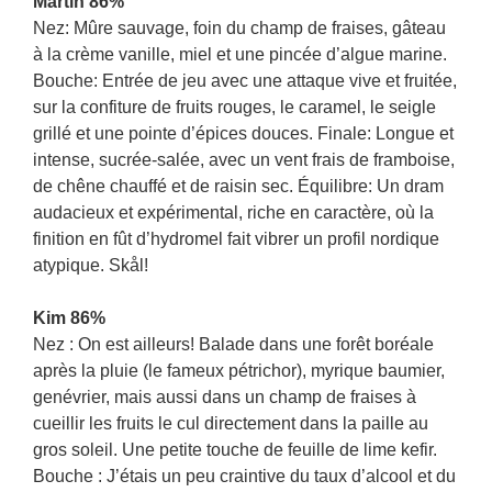
Martin 86%
Nez: Mûre sauvage, foin du champ de fraises, gâteau
à la crème vanille, miel et une pincée d’algue marine.
Bouche: Entrée de jeu avec une attaque vive et fruitée,
sur la confiture de fruits rouges, le caramel, le seigle
grillé et une pointe d’épices douces. Finale: Longue et
intense, sucrée-salée, avec un vent frais de framboise,
de chêne chauffé et de raisin sec. Équilibre: Un dram
audacieux et expérimental, riche en caractère, où la
finition en fût d’hydromel fait vibrer un profil nordique
atypique. Skål!
Kim 86%
Nez : On est ailleurs! Balade dans une forêt boréale
après la pluie (le fameux pétrichor), myrique baumier,
genévrier, mais aussi dans un champ de fraises à
cueillir les fruits le cul directement dans la paille au
gros soleil. Une petite touche de feuille de lime kefir.
Bouche : J’étais un peu craintive du taux d’alcool et du