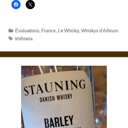
Catégories
Évaluations
,
France
,
Le Whisky
,
Whiskys d'Ailleurs
Étiquettes
khêmeia