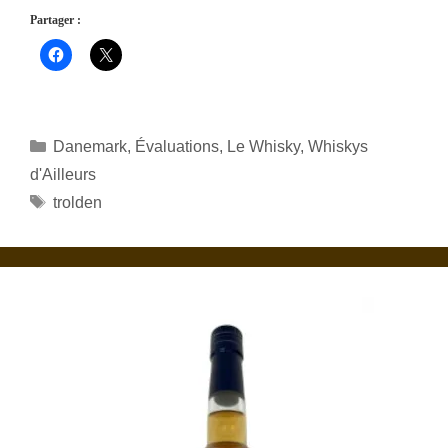
Partager :
Catégories
Danemark
,
Évaluations
,
Le Whisky
,
Whiskys
d'Ailleurs
Étiquettes
trolden