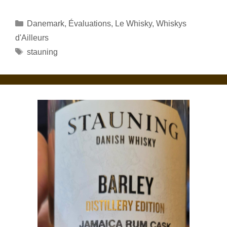
Catégories
Danemark
,
Évaluations
,
Le Whisky
,
Whiskys
d'Ailleurs
Étiquettes
stauning