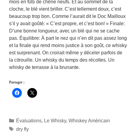
mois en fûts de chêne neufs. Et au sommet de la
cloche, le blé vient briller. C’est tellement doux, c’est
beaucoup trop bon. Comme l’aurait dit le Doc Mailloux
s’il y avait goûté: « C’est propre, et c’est bon! » Finale:
D’une bonne longueur, avec un blé qui ne se cache
pas. Équilibre: À part le nez qui n’en dit pas assez long
et la finale qui rend moins justice à son goût, ce whisky
est surprenant. On croirait même y déceler parfois de
la citrouille. Un whisky du temps des récoltes. Un
whisky de terrasse à la brunante.
Partager :
Catégories
Évaluations
,
Le Whisky
,
Whiskey Américain
Étiquettes
dry fly