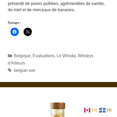
présenté de poires poêlées, agrémentées de vanille,
de miel et de morceaux de bananes.
Partager :
Catégories
Belgique
,
Évaluations
,
Le Whisky
,
Whiskys
d'Ailleurs
Étiquettes
belgian owl
EN
FR