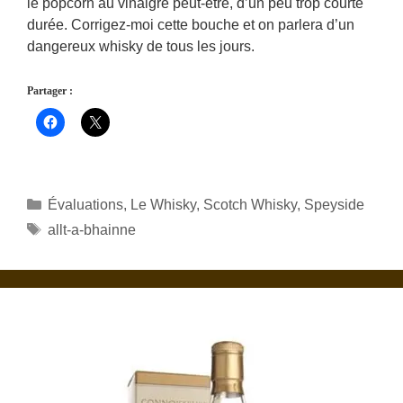
le popcorn au vinaigre peut-être, d’un peu trop courte
durée. Corrigez-moi cette bouche et on parlera d’un
dangereux whisky de tous les jours.
Partager :
Catégories
Évaluations
,
Le Whisky
,
Scotch Whisky
,
Speyside
Étiquettes
allt-a-bhainne