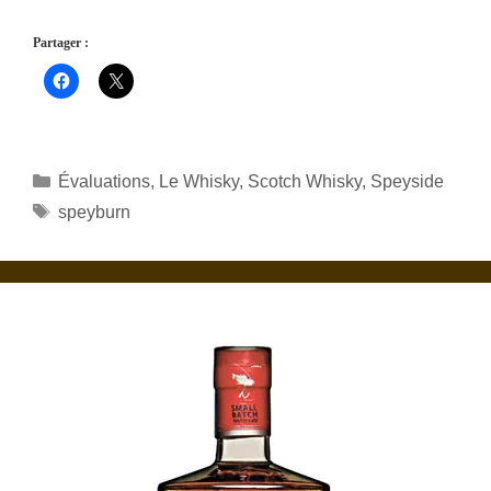
Partager :
Catégories
Évaluations
,
Le Whisky
,
Scotch Whisky
,
Speyside
Étiquettes
speyburn