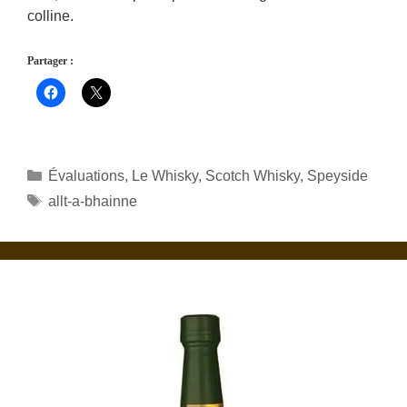
colline.
Partager :
Catégories
Évaluations
,
Le Whisky
,
Scotch Whisky
,
Speyside
Étiquettes
allt-a-bhainne