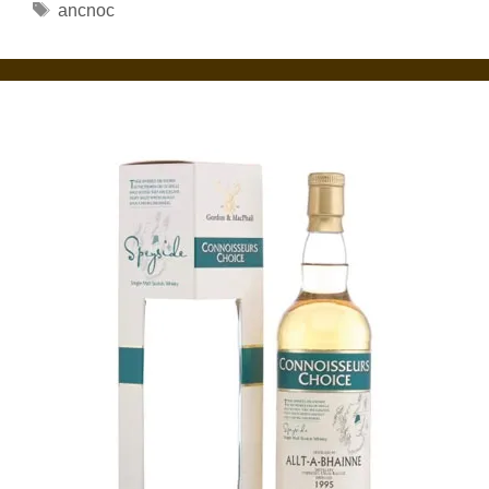
Étiquettes
ancnoc