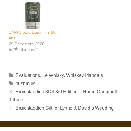
SMWS 51.8 Bushmills 16
ans
29 Décembre 2020
In "Évaluations"
Catégories
Évaluations
,
Le Whisky
,
Whiskey Irlandais
Étiquettes
bushmills
Bruichladdich 3D3 3rd Edition – Norrie Campbell
Tribute
Bruichladdich Gift for Lynne & David’s Wedding