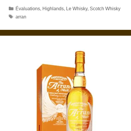
Catégories
Évaluations
,
Highlands
,
Le Whisky
,
Scotch Whisky
Étiquettes
arran