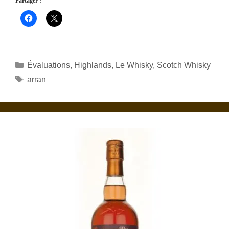
Partager :
Catégories
Évaluations
,
Highlands
,
Le Whisky
,
Scotch Whisky
Étiquettes
arran