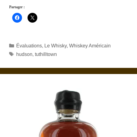
Partager :
Catégories
Évaluations
,
Le Whisky
,
Whiskey Américain
Étiquettes
hudson
,
tuthilltown