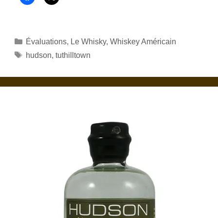
Catégories
Évaluations
,
Le Whisky
,
Whiskey Américain
Étiquettes
hudson
,
tuthilltown