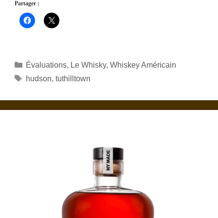
Partager :
Catégories
Évaluations
,
Le Whisky
,
Whiskey Américain
Étiquettes
hudson
,
tuthilltown