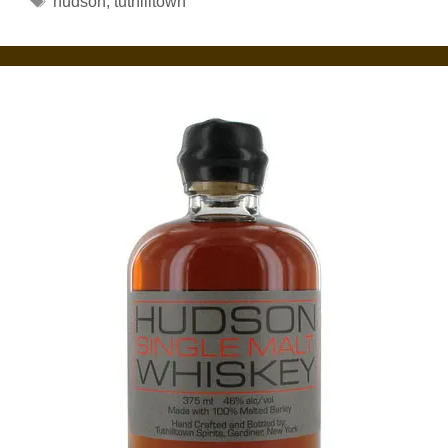
hudson
,
tuthilltown