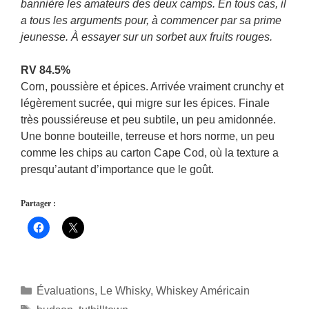
bannière les amateurs des deux camps. En tous cas, il
a tous les arguments pour, à commencer par sa prime
jeunesse. À essayer sur un sorbet aux fruits rouges.
RV 84.5%
Corn, poussière et épices. Arrivée vraiment crunchy et
légèrement sucrée, qui migre sur les épices. Finale
très poussiéreuse et peu subtile, un peu amidonnée.
Une bonne bouteille, terreuse et hors norme, un peu
comme les chips au carton Cape Cod, où la texture a
presqu’autant d’importance que le goût.
Partager :
Catégories
Évaluations
,
Le Whisky
,
Whiskey Américain
Étiquettes