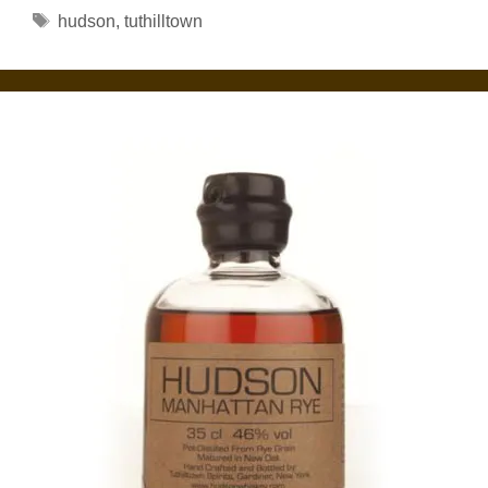
Étiquettes
hudson
,
tuthilltown