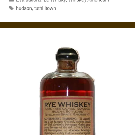
Étiquettes
hudson
,
tuthilltown