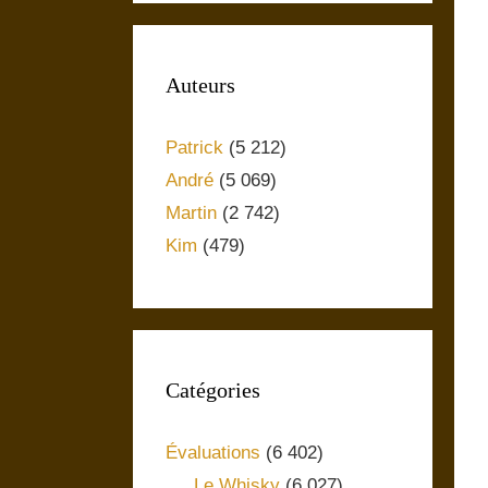
Auteurs
Patrick
(5 212)
André
(5 069)
Martin
(2 742)
Kim
(479)
Catégories
Évaluations
(6 402)
Le Whisky
(6 027)