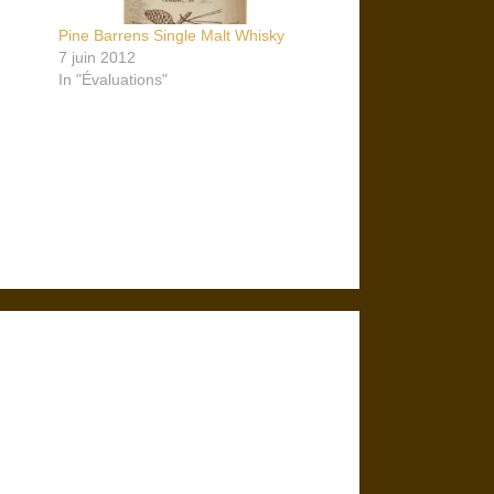
Pine Barrens Single Malt Whisky
7 juin 2012
In "Évaluations"