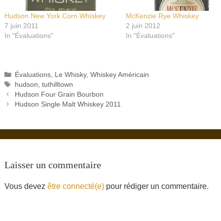
Hudson New York Corn Whiskey
McKenzie Rye Whiskey
7 juin 2011
2 juin 2012
In "Évaluations"
In "Évaluations"
Catégories
Évaluations
,
Le Whisky
,
Whiskey Américain
Étiquettes
hudson
,
tuthilltown
Hudson Four Grain Bourbon
Hudson Single Malt Whiskey 2011
Laisser un commentaire
Vous devez
être connecté(e)
pour rédiger un commentaire.