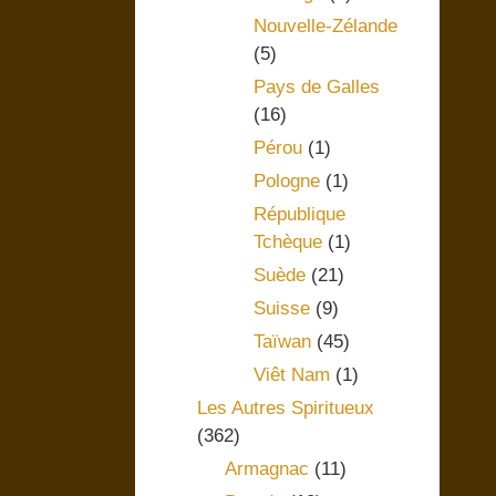
Nouvelle-Zélande
(5)
Pays de Galles
(16)
Pérou
(1)
Pologne
(1)
République
Tchèque
(1)
Suède
(21)
Suisse
(9)
Taïwan
(45)
Viêt Nam
(1)
Les Autres Spiritueux
(362)
Armagnac
(11)