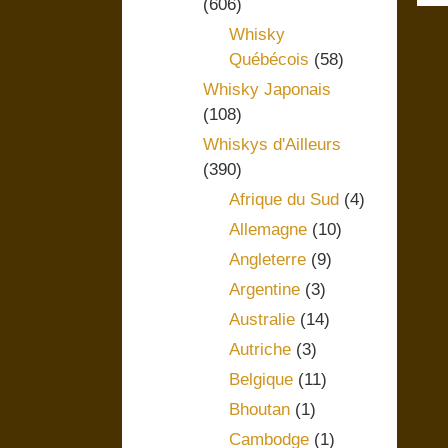
(606)
Whisky
Québécois
(58)
Whisky Japonais
(108)
Whiskys d'Ailleurs
(390)
Afrique du Sud
(4)
Allemagne
(10)
Angleterre
(9)
Argentine
(3)
Australie
(14)
Autriche
(3)
Belgique
(11)
Bhoutan
(1)
Cambodge
(1)