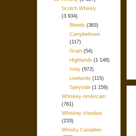
Scotch Whisky
(3 934)
Blends
(363)
Campbeltown
(117)
Grain
(54)
Highlands
(1 148)
Islay
(972)
Lowlands
(115)
Speyside
(1 159)
Whiskey Américain
(761)
Whiskey Irlandais
(233)
Whisky Canadien