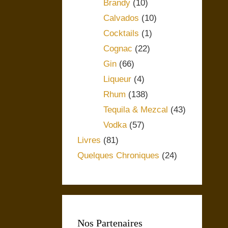
Brandy
(10)
Calvados
(10)
Cocktails
(1)
Cognac
(22)
Gin
(66)
Liqueur
(4)
Rhum
(138)
Tequila & Mezcal
(43)
Vodka
(57)
Livres
(81)
Quelques Chroniques
(24)
Nos Partenaires