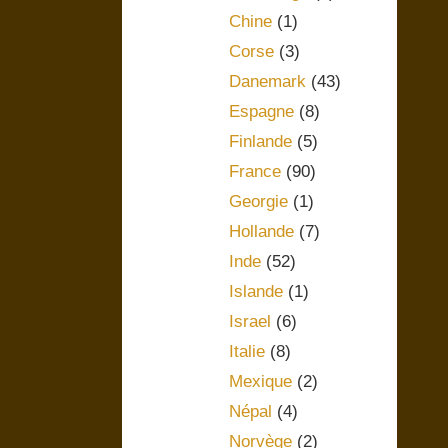
Chine
(1)
Corse
(3)
Danemark
(43)
Espagne
(8)
Finlande
(5)
France
(90)
Georgie
(1)
Hollande
(7)
Inde
(52)
Islande
(1)
Israel
(6)
Italie
(8)
Mexique
(2)
Népal
(4)
Norvège
(2)