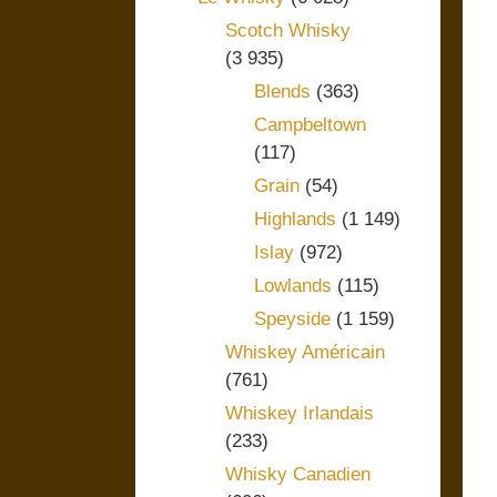
Scotch Whisky
(3 935)
Blends
(363)
Campbeltown
(117)
Grain
(54)
Highlands
(1 149)
Islay
(972)
Lowlands
(115)
Speyside
(1 159)
Whiskey Américain
(761)
Whiskey Irlandais
(233)
Whisky Canadien