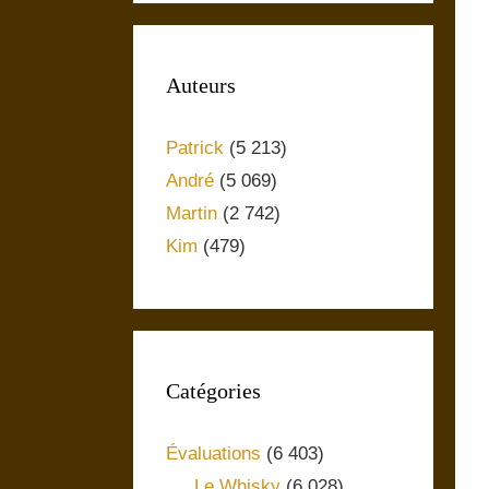
Auteurs
Patrick
(5 213)
André
(5 069)
Martin
(2 742)
Kim
(479)
Catégories
Évaluations
(6 403)
Le Whisky
(6 028)