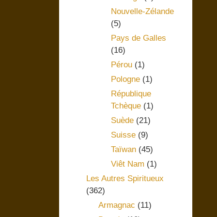
Nouvelle-Zélande
(5)
Pays de Galles
(16)
Pérou
(1)
Pologne
(1)
République
Tchèque
(1)
Suède
(21)
Suisse
(9)
Taïwan
(45)
Viêt Nam
(1)
Les Autres Spiritueux
(362)
Armagnac
(11)