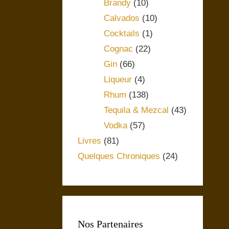
Brandy
(10)
Calvados
(10)
Cocktails
(1)
Cognac
(22)
Gin
(66)
Liqueur
(4)
Rhum
(138)
Tequila & Mezcal
(43)
Vodka
(57)
Livres
(81)
Quelques Chroniques
(24)
Nos Partenaires