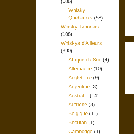
(606)
Whisky
Québécois
(58)
Whisky Japonais
(108)
Whiskys d'Ailleurs
(390)
Afrique du Sud
(4)
Allemagne
(10)
Angleterre
(9)
Argentine
(3)
Australie
(14)
Autriche
(3)
Belgique
(11)
Bhoutan
(1)
Cambodge
(1)