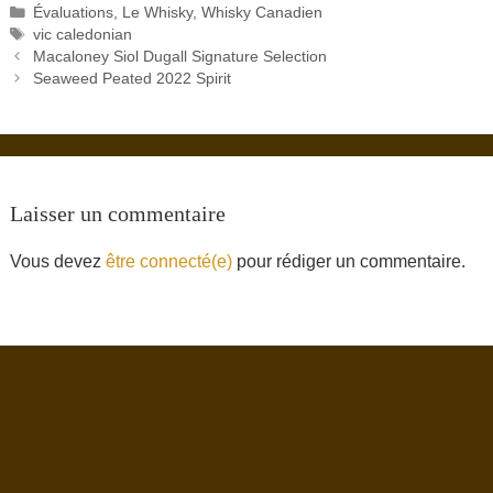
Catégories
Évaluations
,
Le Whisky
,
Whisky Canadien
Étiquettes
vic caledonian
Macaloney Siol Dugall Signature Selection
Seaweed Peated 2022 Spirit
Laisser un commentaire
Vous devez
être connecté(e)
pour rédiger un commentaire.