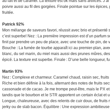
au lait et de caramel. La texture est ok mais sans artifices. J’a
poivre aussi au fil des gorgées. Finale pointue sur les épice
fruitée.
Patrick 92%
Mon mélange de saveurs favori, réussit avec brio et présenté s
c’est superbe! Nez : La première impression est d’un parfum su
finit par prendre un peu de place, avec une touche de pin, de v
Bouche : La fumée de tourbe apparaît ici au premier-plan, ave
blanc, du sel marin, du miel mais aussi des prunes mûres, des
épicé. La texture est superbe. Finale : D’une belle longueur, f
Martin 93%
Nez : Complexe et charmeur. Caramel chaud, raisin sec, fruits 
Riche et bien définie à la fois, alternant des notes de fruits sec
cassonade et de cacao. Je me trompe peut-être, mais le PX et
tandis que le bourbon et le STR apportent un certain éclat et u
Longue, chaleureuse, avec des relents de cuir doux, de fruits 
jerky ou de slab bacon. Équilibre : Une expression ambitieuse 