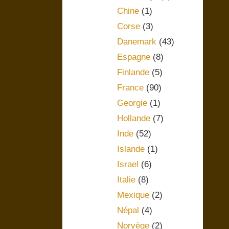
Chine
(1)
Corse
(3)
Danemark
(43)
Espagne
(8)
Finlande
(5)
France
(90)
Georgie
(1)
Hollande
(7)
Inde
(52)
Islande
(1)
Israel
(6)
Italie
(8)
Mexique
(2)
Népal
(4)
Norvège
(2)