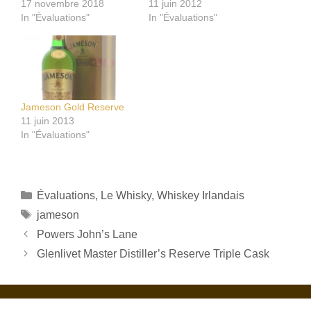
17 novembre 2018
11 juin 2012
In "Évaluations"
In "Évaluations"
Jameson Gold Reserve
11 juin 2013
In "Évaluations"
Catégories
Évaluations
,
Le Whisky
,
Whiskey Irlandais
Étiquettes
jameson
Powers John’s Lane
Glenlivet Master Distiller’s Reserve Triple Cask