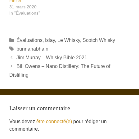
Finish
31 mars 2020
In "Évaluations"
Catégories
Évaluations
,
Islay
,
Le Whisky
,
Scotch Whisky
Étiquettes
bunnahabhain
Jim Murray – Whisky Bible 2021
Bill Owens – Nano Distillery: The Future of
Distilling
Laisser un commentaire
Vous devez
être connecté(e)
pour rédiger un
commentaire.