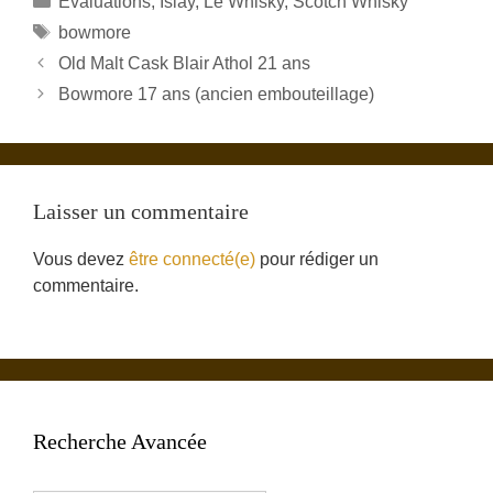
Évaluations
,
Islay
,
Le Whisky
,
Scotch Whisky
Étiquettes
bowmore
Old Malt Cask Blair Athol 21 ans
Bowmore 17 ans (ancien embouteillage)
Laisser un commentaire
Vous devez
être connecté(e)
pour rédiger un
commentaire.
Recherche Avancée