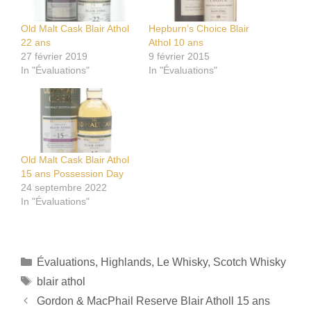
Old Malt Cask Blair Athol
Hepburn’s Choice Blair
22 ans
Athol 10 ans
27 février 2019
9 février 2015
In "Évaluations"
In "Évaluations"
Old Malt Cask Blair Athol
15 ans Possession Day
24 septembre 2022
In "Évaluations"
Catégories
Évaluations
,
Highlands
,
Le Whisky
,
Scotch Whisky
Étiquettes
blair athol
Gordon & MacPhail Reserve Blair Atholl 15 ans