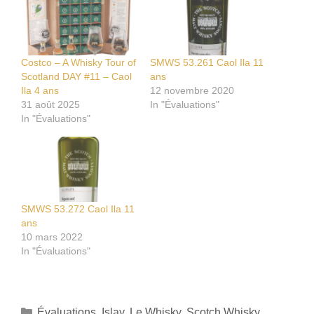
Costco – A Whisky Tour of
SMWS 53.261 Caol Ila 11
Scotland DAY #11 – Caol
ans
Ila 4 ans
12 novembre 2020
31 août 2025
In "Évaluations"
In "Évaluations"
SMWS 53.272 Caol Ila 11
ans
10 mars 2022
In "Évaluations"
Catégories
Évaluations
,
Islay
,
Le Whisky
,
Scotch Whisky