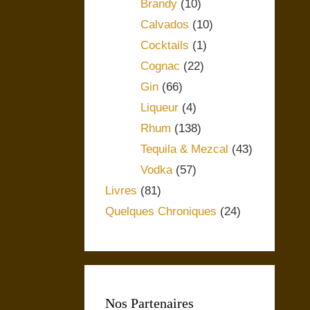
Brandy
(10)
Calvados
(10)
Cocktails
(1)
Cognac
(22)
Gin
(66)
Liqueur
(4)
Rhum
(138)
Tequila & Mezcal
(43)
Vodka
(57)
Livres
(81)
Quelques Chroniques
(24)
Nos Partenaires