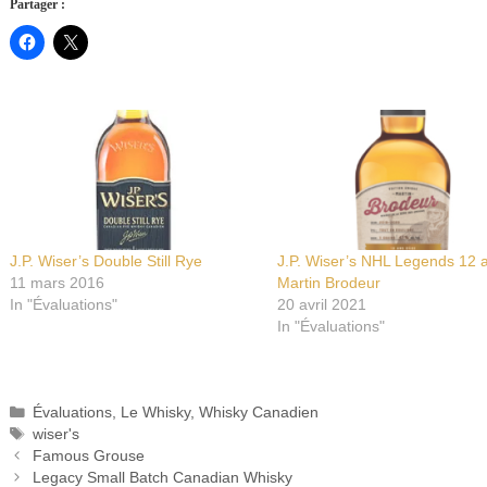
Partager :
J.P. Wiser’s Double Still Rye
J.P. Wiser’s NHL Legends 12 
11 mars 2016
Martin Brodeur
In "Évaluations"
20 avril 2021
In "Évaluations"
Catégories
Évaluations
,
Le Whisky
,
Whisky Canadien
Étiquettes
wiser's
Famous Grouse
Legacy Small Batch Canadian Whisky