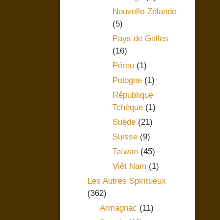
Nouvelle-Zélande
(5)
Pays de Galles
(16)
Pérou
(1)
Pologne
(1)
République
Tchèque
(1)
Suède
(21)
Suisse
(9)
Taïwan
(45)
Viêt Nam
(1)
Les Autres Spiritueux
(362)
Armagnac
(11)