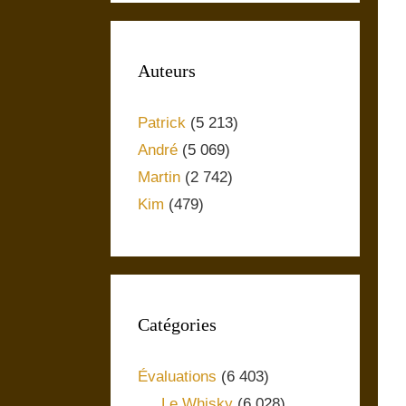
Auteurs
Patrick
(5 213)
André
(5 069)
Martin
(2 742)
Kim
(479)
Catégories
Évaluations
(6 403)
Le Whisky
(6 028)