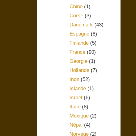
Chine
(1)
Corse
(3)
Danemark
(43)
Espagne
(8)
Finlande
(5)
France
(90)
Georgie
(1)
Hollande
(7)
Inde
(52)
Islande
(1)
Israel
(6)
Italie
(8)
Mexique
(2)
Népal
(4)
Norvège
(2)