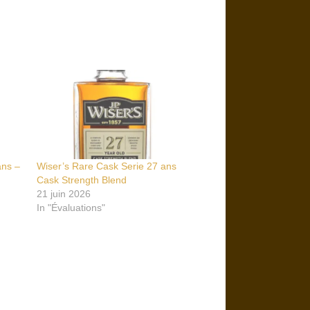
ans –
Wiser’s Rare Cask Serie 27 ans
Cask Strength Blend
21 juin 2026
In "Évaluations"