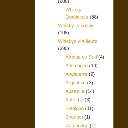
(606)
Whisky
Québécois
(58)
Whisky Japonais
(108)
Whiskys d'Ailleurs
(390)
Afrique du Sud
(4)
Allemagne
(10)
Angleterre
(9)
Argentine
(3)
Australie
(14)
Autriche
(3)
Belgique
(11)
Bhoutan
(1)
Cambodge
(1)