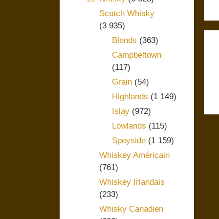
Scotch Whisky
(3 935)
Blends
(363)
Campbeltown
(117)
Grain
(54)
Highlands
(1 149)
Islay
(972)
Lowlands
(115)
Speyside
(1 159)
Whiskey Américain
(761)
Whiskey Irlandais
(233)
Whisky Canadien