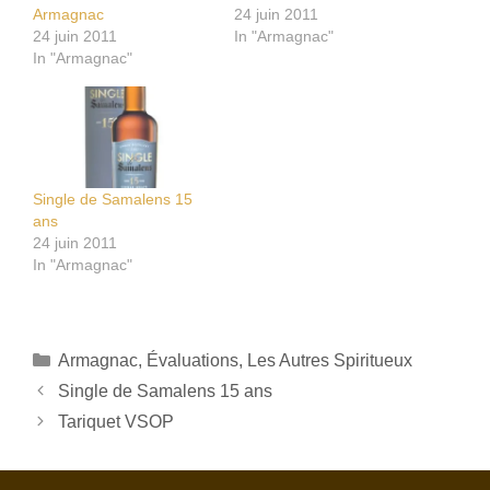
Armagnac
24 juin 2011
24 juin 2011
In "Armagnac"
In "Armagnac"
Single de Samalens 15
ans
24 juin 2011
In "Armagnac"
Catégories
Armagnac
,
Évaluations
,
Les Autres Spiritueux
Single de Samalens 15 ans
Tariquet VSOP