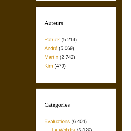
Auteurs
Patrick
(5 214)
André
(5 069)
Martin
(2 742)
Kim
(479)
Catégories
Évaluations
(6 404)
Le Whisky
(6 029)