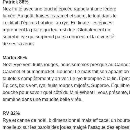
Patrick 86%
Nez fruité avec une touché épicée rappelant une légère
fumée. Au goût, fraises, caramel et sucre, le tout dans le
cocktail d’épices habituel au rye. En finale, les épices
reprennent la place qui leur est due. Globalement un
superbe rye qui surprend par sa douceur et la diversité
de ses saveurs.
Martin 86%
Nez: Rye vert, fruits rouges, nous sommes presque au Can
Caramel et pumpernickel. Bouche: Le maïs fait son apparition i
toutefois complètement y arriver. Le rye triomphe à la fin. Épin
Épices, bois vert, rye, fruits rouges mijotés. Superbe. Équilibre
bouche pour savoir quel côté du Mini-Wheat il vous présente, l
emmène dans une maudite belle virée.
RV 82%
Rye et canne de noël, bidimensionnel mais efficace, un bour
moelleux sur les parois des joues malgré l’attaque des épice