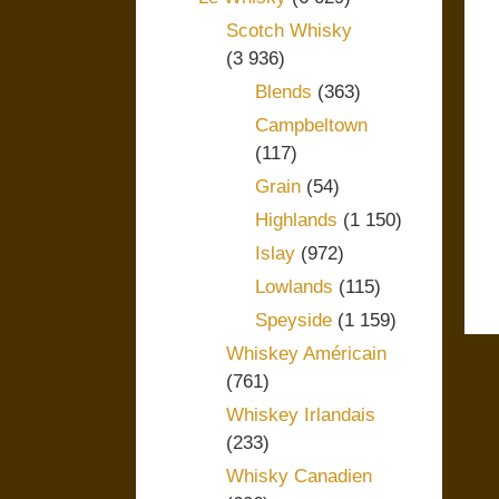
Scotch Whisky
(3 936)
Blends
(363)
Campbeltown
(117)
Grain
(54)
Highlands
(1 150)
Islay
(972)
Lowlands
(115)
Speyside
(1 159)
Whiskey Américain
(761)
Whiskey Irlandais
(233)
Whisky Canadien