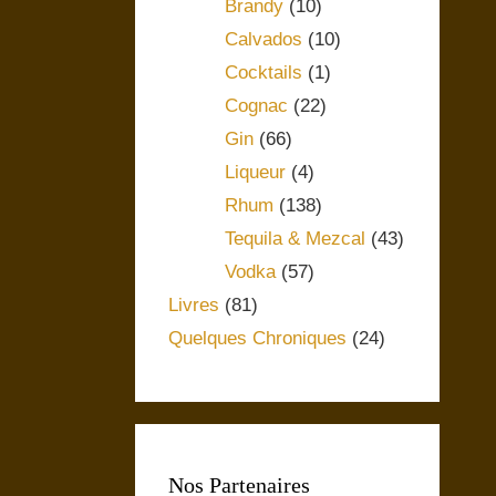
Brandy
(10)
Calvados
(10)
Cocktails
(1)
Cognac
(22)
Gin
(66)
Liqueur
(4)
Rhum
(138)
Tequila & Mezcal
(43)
Vodka
(57)
Livres
(81)
Quelques Chroniques
(24)
Nos Partenaires