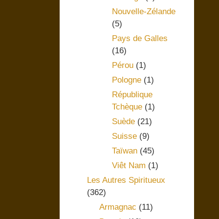
Nouvelle-Zélande
(5)
Pays de Galles
(16)
Pérou
(1)
Pologne
(1)
République
Tchèque
(1)
Suède
(21)
Suisse
(9)
Taïwan
(45)
Viêt Nam
(1)
Les Autres Spiritueux
(362)
Armagnac
(11)