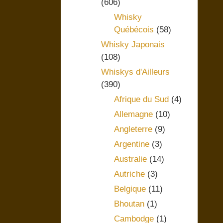
(606)
Whisky
Québécois
(58)
Whisky Japonais
(108)
Whiskys d'Ailleurs
(390)
Afrique du Sud
(4)
Allemagne
(10)
Angleterre
(9)
Argentine
(3)
Australie
(14)
Autriche
(3)
Belgique
(11)
Bhoutan
(1)
Cambodge
(1)