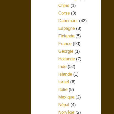
Chine
(1)
Corse
(3)
Danemark
(43)
Espagne
(8)
Finlande
(5)
France
(90)
Georgie
(1)
Hollande
(7)
Inde
(52)
Islande
(1)
Israel
(6)
Italie
(8)
Mexique
(2)
Népal
(4)
Norvège
(2)