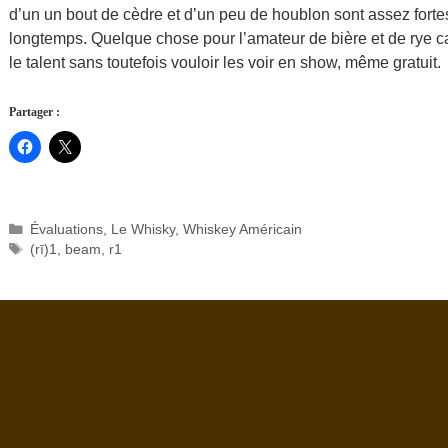
d’un un bout de cèdre et d’un peu de houblon sont assez fortes
longtemps. Quelque chose pour l’amateur de bière et de rye
le talent sans toutefois vouloir les voir en show, même gratuit.
Partager :
Catégories
Évaluations
,
Le Whisky
,
Whiskey Américain
Étiquettes
(rī)1
,
beam
,
r1