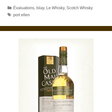
Catégories
Évaluations
,
Islay
,
Le Whisky
,
Scotch Whisky
Étiquettes
port ellen