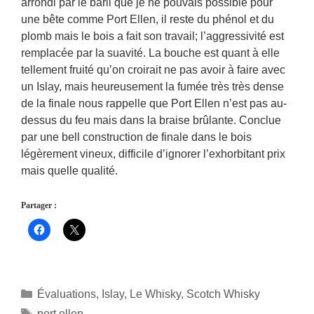
arrondi par le baril que je ne pouvais possible pour
une bête comme Port Ellen, il reste du phénol et du
plomb mais le bois a fait son travail; l’aggressivité est
remplacée par la suavité. La bouche est quant à elle
tellement fruité qu’on croirait ne pas avoir à faire avec
un Islay, mais heureusement la fumée très très dense
de la finale nous rappelle que Port Ellen n’est pas au-
dessus du feu mais dans la braise brûlante. Conclue
par une bell construction de finale dans le bois
légèrement vineux, difficile d’ignorer l’exhorbitant prix
mais quelle qualité.
Partager :
Catégories
Évaluations
,
Islay
,
Le Whisky
,
Scotch Whisky
Étiquettes
port ellen