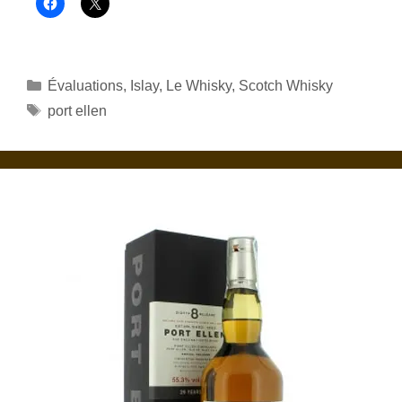
Catégories
Évaluations
,
Islay
,
Le Whisky
,
Scotch Whisky
Étiquettes
port ellen