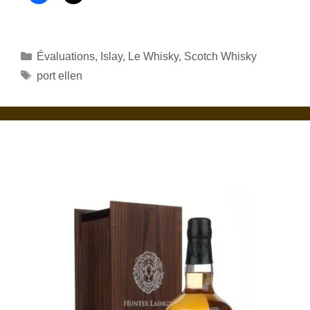
Catégories
Évaluations
,
Islay
,
Le Whisky
,
Scotch Whisky
Étiquettes
port ellen