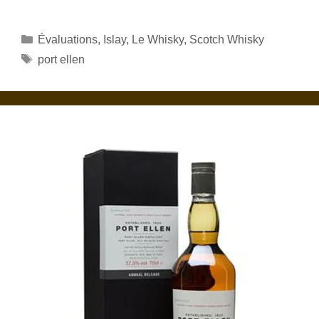
Catégories
Évaluations
,
Islay
,
Le Whisky
,
Scotch Whisky
Étiquettes
port ellen