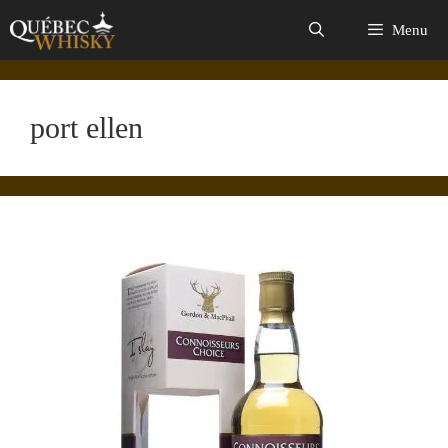
Aller
Menu
au
contenu
port ellen