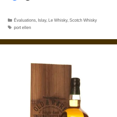
Catégories
Évaluations
,
Islay
,
Le Whisky
,
Scotch Whisky
Étiquettes
port ellen