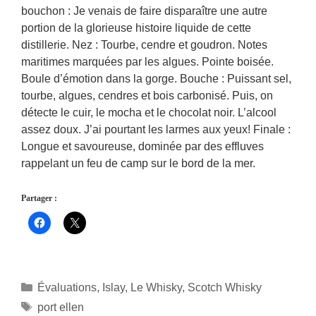
bouchon : Je venais de faire disparaître une autre
portion de la glorieuse histoire liquide de cette
distillerie. Nez : Tourbe, cendre et goudron. Notes
maritimes marquées par les algues. Pointe boisée.
Boule d’émotion dans la gorge. Bouche : Puissant sel,
tourbe, algues, cendres et bois carbonisé. Puis, on
détecte le cuir, le mocha et le chocolat noir. L’alcool
assez doux. J’ai pourtant les larmes aux yeux! Finale :
Longue et savoureuse, dominée par des effluves
rappelant un feu de camp sur le bord de la mer.
Partager :
Catégories
Évaluations
,
Islay
,
Le Whisky
,
Scotch Whisky
Étiquettes
port ellen