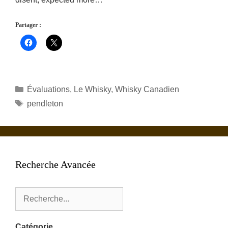
Partager :
Catégories
Évaluations
,
Le Whisky
,
Whisky Canadien
Étiquettes
pendleton
Recherche Avancée
Catégorie