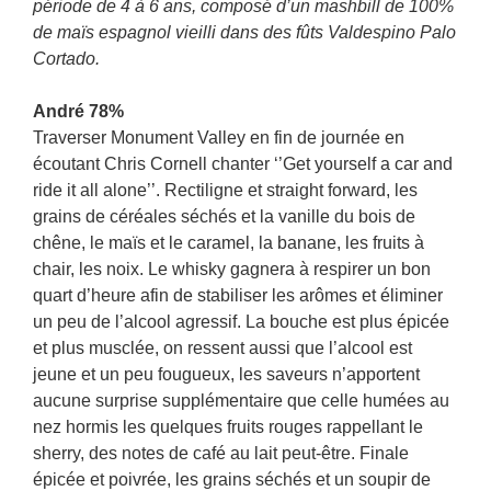
période de 4 à 6 ans, composé d’un mashbill de 100%
de maïs espagnol vieilli dans des fûts Valdespino Palo
Cortado.
André 78%
Traverser Monument Valley en fin de journée en
écoutant Chris Cornell chanter ‘’Get yourself a car and
ride it all alone’’. Rectiligne et straight forward, les
grains de céréales séchés et la vanille du bois de
chêne, le maïs et le caramel, la banane, les fruits à
chair, les noix. Le whisky gagnera à respirer un bon
quart d’heure afin de stabiliser les arômes et éliminer
un peu de l’alcool agressif. La bouche est plus épicée
et plus musclée, on ressent aussi que l’alcool est
jeune et un peu fougueux, les saveurs n’apportent
aucune surprise supplémentaire que celle humées au
nez hormis les quelques fruits rouges rappellant le
sherry, des notes de café au lait peut-être. Finale
épicée et poivrée, les grains séchés et un soupir de