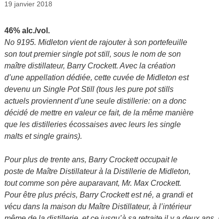
19 janvier 2018
46% alc./vol.
No 9195. Midleton vient de rajouter à son portefeuille
son tout premier single pot still, sous le nom de son
maître distillateur, Barry Crockett. Avec la création
d’une appellation dédiée, cette cuvée de Midleton est
devenu un Single Pot Still (tous les pure pot stills
actuels proviennent d’une seule distillerie: on a donc
décidé de mettre en valeur ce fait, de la même manière
que les distilleries écossaises avec leurs les single
malts et single grains).
Pour plus de trente ans, Barry Crockett occupait le
poste de Maître Distillateur à la Distillerie de Midleton,
tout comme son père auparavant, Mr. Max Crockett.
Pour être plus précis, Barry Crockett est né, a grandi et
vécu dans la maison du Maître Distillateur, à l’intérieur
même de la distillerie, et ce jusqu’à sa retraite il y a deux an