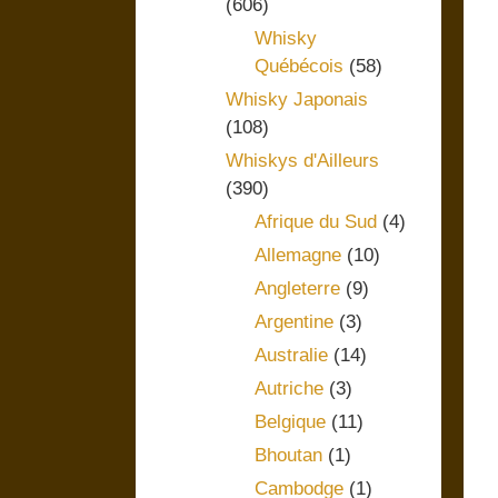
(606)
Whisky
Québécois
(58)
Whisky Japonais
(108)
Whiskys d'Ailleurs
(390)
Afrique du Sud
(4)
Allemagne
(10)
Angleterre
(9)
Argentine
(3)
Australie
(14)
Autriche
(3)
Belgique
(11)
Bhoutan
(1)
Cambodge
(1)