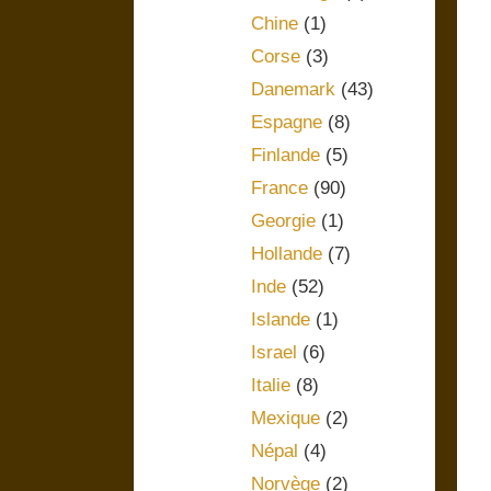
Chine
(1)
Corse
(3)
Danemark
(43)
Espagne
(8)
Finlande
(5)
France
(90)
Georgie
(1)
Hollande
(7)
Inde
(52)
Islande
(1)
Israel
(6)
Italie
(8)
Mexique
(2)
Népal
(4)
Norvège
(2)