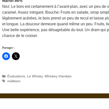
Martin 86%
Nez: Le bois est certainement à l’avant-plan, avec un peu de va
caramel. Assez intrigant. Bouche: Fruits en salade, sirop simp
légèrement acérées, le bois prend un peu de recul et laisse p
et longue. La douceur demeure quand même un peu. Fruits, bois
Une belle expérience, pas désagréable du tout. Un dram qui pe
chance de le croiser.
Partager :
Catégories
Évaluations
,
Le Whisky
,
Whiskey Irlandais
Étiquettes
midleton