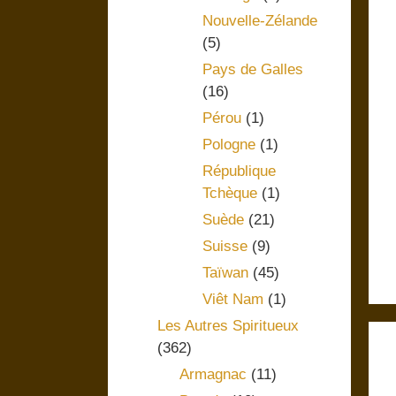
Nouvelle-Zélande
(5)
Pays de Galles
(16)
Pérou
(1)
Pologne
(1)
République
Tchèque
(1)
Suède
(21)
Suisse
(9)
Taïwan
(45)
Viêt Nam
(1)
Les Autres Spiritueux
(362)
Armagnac
(11)