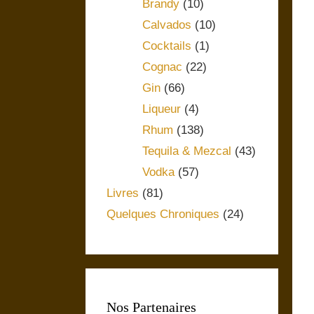
Brandy
(10)
Calvados
(10)
Cocktails
(1)
Cognac
(22)
Gin
(66)
Liqueur
(4)
Rhum
(138)
Tequila & Mezcal
(43)
Vodka
(57)
Livres
(81)
Quelques Chroniques
(24)
Nos Partenaires