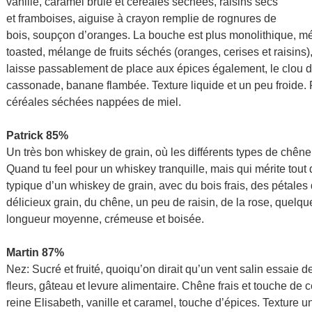
vanille, caramel brûlé et céréales séchées, raisins secs
et framboises, aiguise à crayon remplie de rognures de
bois, soupçon d’oranges. La bouche est plus monolithique, mé
toasted, mélange de fruits séchés (oranges, cerises et raisins),
laisse passablement de place aux épices également, le clou de 
cassonade, banane flambée. Texture liquide et un peu froide. F
céréales séchées nappées de miel.
Patrick 85%
Un très bon whiskey de grain, où les différents types de chêne 
Quand tu feel pour un whiskey tranquille, mais qui mérite tout
typique d’un whiskey de grain, avec du bois frais, des pétales 
délicieux grain, du chêne, un peu de raisin, de la rose, quelque
longueur moyenne, crémeuse et boisée.
Martin 87%
Nez: Sucré et fruité, quoiqu’on dirait qu’un vent salin essaie de
fleurs, gâteau et levure alimentaire. Chêne frais et touche de 
reine Elisabeth, vanille et caramel, touche d’épices. Texture u