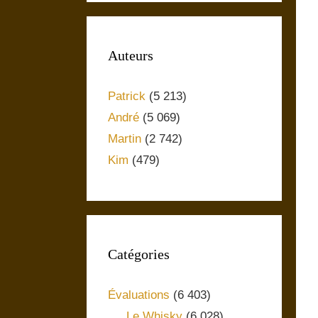
Auteurs
Patrick
(5 213)
André
(5 069)
Martin
(2 742)
Kim
(479)
Catégories
Évaluations
(6 403)
Le Whisky
(6 028)