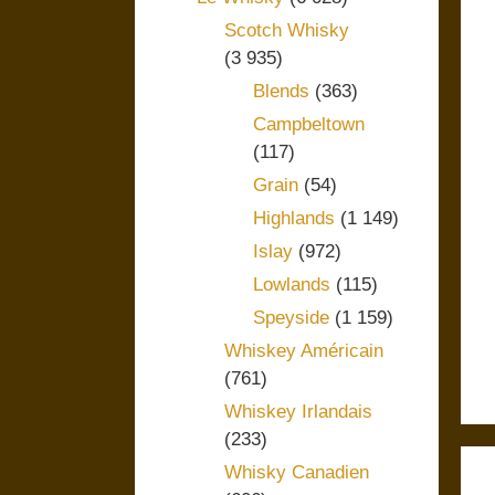
Scotch Whisky
(3 935)
Blends
(363)
Campbeltown
(117)
Grain
(54)
Highlands
(1 149)
Islay
(972)
Lowlands
(115)
Speyside
(1 159)
Whiskey Américain
(761)
Whiskey Irlandais
(233)
Whisky Canadien