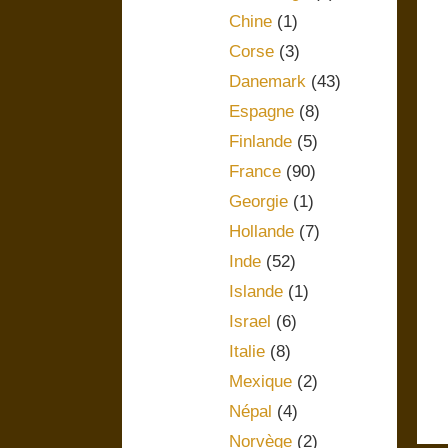
Chine
(1)
Corse
(3)
Danemark
(43)
Espagne
(8)
Finlande
(5)
France
(90)
Georgie
(1)
Hollande
(7)
Inde
(52)
Islande
(1)
Israel
(6)
Italie
(8)
Mexique
(2)
Népal
(4)
Norvège
(2)