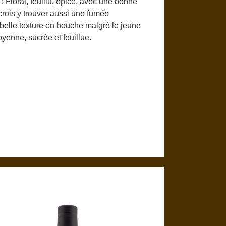
: Floral, feuillu, épicé, avec une bonne
crois y trouver aussi une fumée
 belle texture en bouche malgré le jeune
yenne, sucrée et feuillue.