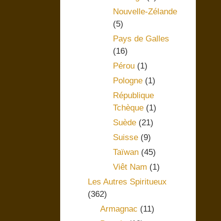
Nouvelle-Zélande
(5)
Pays de Galles
(16)
Pérou
(1)
Pologne
(1)
République
Tchèque
(1)
Suède
(21)
Suisse
(9)
Taïwan
(45)
Viêt Nam
(1)
Les Autres Spiritueux
(362)
Armagnac
(11)