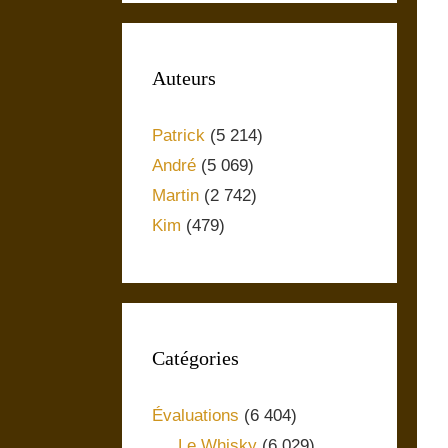
Auteurs
Patrick
(5 214)
André
(5 069)
Martin
(2 742)
Kim
(479)
Catégories
Évaluations
(6 404)
Le Whisky
(6 029)