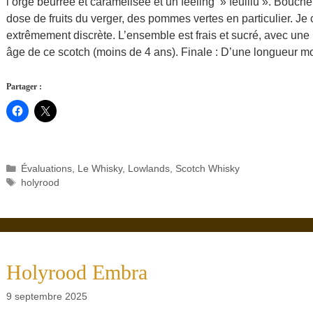
l’orge beurrée et caramélisée et un feeling » feuillu ». Bouche 
dose de fruits du verger, des pommes vertes en particulier. Je 
extrêmement discrète. L’ensemble est frais et sucré, avec une
âge de ce scotch (moins de 4 ans). Finale : D’une longueur mo
Partager :
Catégories
Évaluations
,
Le Whisky
,
Lowlands
,
Scotch Whisky
Étiquettes
holyrood
Holyrood Embra
9 septembre 2025