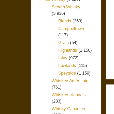
Scotch Whisky
(3 936)
Blends
(363)
Campbeltown
(117)
Grain
(54)
Highlands
(1 150)
Islay
(972)
Lowlands
(115)
Speyside
(1 159)
Whiskey Américain
(761)
Whiskey Irlandais
(233)
Whisky Canadien