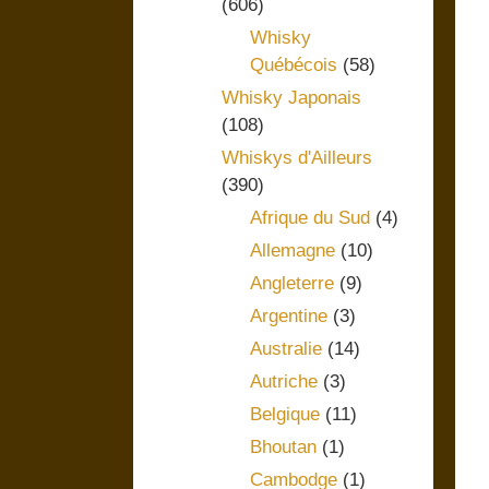
(606)
Whisky
Québécois
(58)
Whisky Japonais
(108)
Whiskys d'Ailleurs
(390)
Afrique du Sud
(4)
Allemagne
(10)
Angleterre
(9)
Argentine
(3)
Australie
(14)
Autriche
(3)
Belgique
(11)
Bhoutan
(1)
Cambodge
(1)