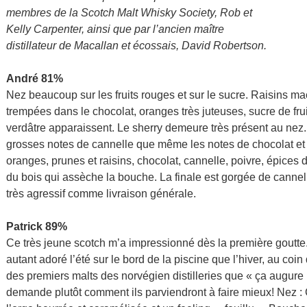
membres de la Scotch Malt Whisky Society, Rob et
Kelly Carpenter, ainsi que par l’ancien maître
distillateur de Macallan et écossais, David Robertson.
André 81%
Nez beaucoup sur les fruits rouges et sur le sucre. Raisins m
trempées dans le chocolat, oranges très juteuses, sucre de frui
verdâtre apparaissent. Le sherry demeure très présent au nez.
grosses notes de cannelle que même les notes de chocolat et
oranges, prunes et raisins, chocolat, cannelle, poivre, épice
du bois qui assèche la bouche. La finale est gorgée de cannell
très agressif comme livraison générale.
Patrick 89%
Ce très jeune scotch m’a impressionné dès la première goutte. I
autant adoré l’été sur le bord de la piscine que l’hiver, au coin
des premiers malts des norvégien distilleries que « ça augure bi
demande plutôt comment ils parviendront à faire mieux! Nez : C