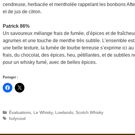
cendreuse, herbacée et mentholée rappelant les bonbons After
et de jus de citron.
Patrick 86%
Un savoureux mélange frais de fumée, d’épices et de fraîcheur
agrumes et une touche de menthe très subtile. L’ensemble est t
une belle texture, la fumée de tourbe terreuse s’exprime ici 
frais, du chocolat, des épices, heu, pétillantes, et de subtile
pour un whisky fumé, avec de belles épices.
Partager :
Catégories
Évaluations
,
Le Whisky
,
Lowlands
,
Scotch Whisky
Étiquettes
holyrood