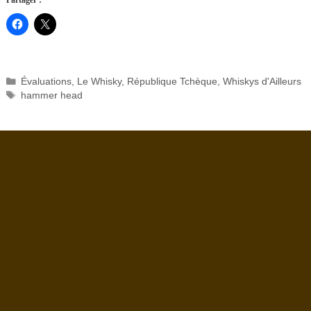
Partager :
Catégories
Évaluations
,
Le Whisky
,
République Tchèque
,
Whiskys d'Ailleurs
Étiquettes
hammer head