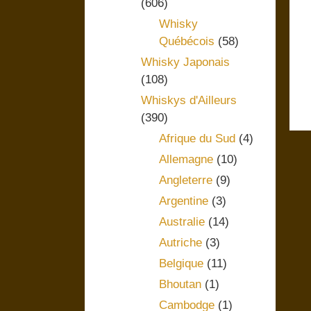
(606)
Whisky
Québécois
(58)
Whisky Japonais
(108)
Whiskys d'Ailleurs
(390)
Afrique du Sud
(4)
Allemagne
(10)
Angleterre
(9)
Argentine
(3)
Australie
(14)
Autriche
(3)
Belgique
(11)
Bhoutan
(1)
Cambodge
(1)