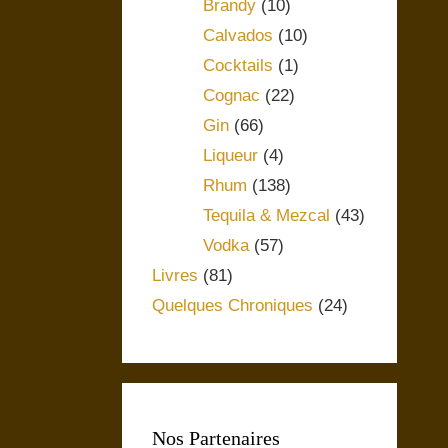
Brandy
(10)
Calvados
(10)
Cocktails
(1)
Cognac
(22)
Gin
(66)
Liqueur
(4)
Rhum
(138)
Tequila & Mezcal
(43)
Vodka
(57)
Livres
(81)
Quelques Chroniques
(24)
Nos Partenaires