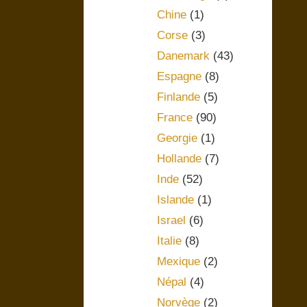
Chine
(1)
Corse
(3)
Danemark
(43)
Espagne
(8)
Finlande
(5)
France
(90)
Georgie
(1)
Hollande
(7)
Inde
(52)
Islande
(1)
Israel
(6)
Italie
(8)
Mexique
(2)
Népal
(4)
Norvège
(2)