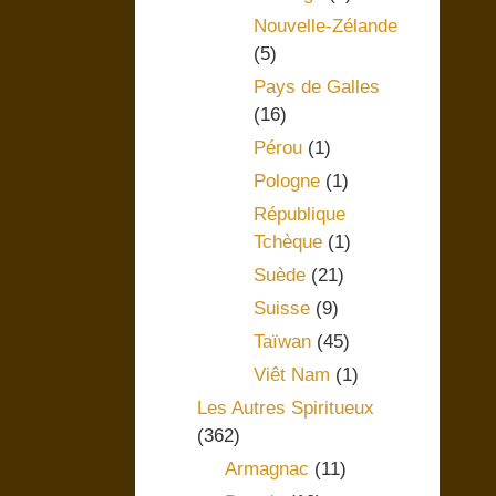
Nouvelle-Zélande
(5)
Pays de Galles
(16)
Pérou
(1)
Pologne
(1)
République
Tchèque
(1)
Suède
(21)
Suisse
(9)
Taïwan
(45)
Viêt Nam
(1)
Les Autres Spiritueux
(362)
Armagnac
(11)