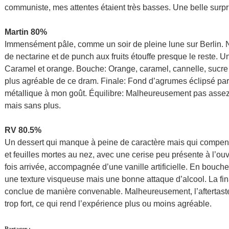
communiste, mes attentes étaient très basses. Une belle surpr
Martin 80%
Immensément pâle, comme un soir de pleine lune sur Berlin. Ne
de nectarine et de punch aux fruits étouffe presque le reste. Un
Caramel et orange. Bouche: Orange, caramel, cannelle, sucre
plus agréable de ce dram. Finale: Fond d’agrumes éclipsé p
métallique à mon goût. Équilibre: Malheureusement pas assez d
mais sans plus.
RV 80.5%
Un dessert qui manque à peine de caractère mais qui compens
et feuilles mortes au nez, avec une cerise peu présente à l’ou
fois arrivée, accompagnée d’une vanille artificielle. En bouch
une texture visqueuse mais une bonne attaque d’alcool. La fina
conclue de manière convenable. Malheureusement, l’aftertast
trop fort, ce qui rend l’expérience plus ou moins agréable.