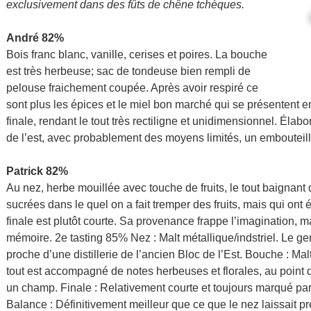
exclusivement dans des fûts de chêne tchèques.
André 82%
Bois franc blanc, vanille, cerises et poires. La bouche
est très herbeuse; sac de tondeuse bien rempli de
pelouse fraichement coupée. Après avoir respiré ce
sont plus les épices et le miel bon marché qui se présentent 
finale, rendant le tout très rectiligne et unidimensionnel. Éla
de l’est, avec probablement des moyens limités, un embouteill
Patrick 82%
Au nez, herbe mouillée avec touche de fruits, le tout baignant
sucrées dans le quel on a fait tremper des fruits, mais qui ont é
finale est plutôt courte. Sa provenance frappe l’imagination, 
mémoire. 2e tasting 85% Nez : Malt métallique/indstriel. Le gen
proche d’une distillerie de l’ancien Bloc de l’Est. Bouche : Mal
tout est accompagné de notes herbeuses et florales, au point 
un champ. Finale : Relativement courte et toujours marqué par l
Balance : Définitivement meilleur que ce que le nez laissait p