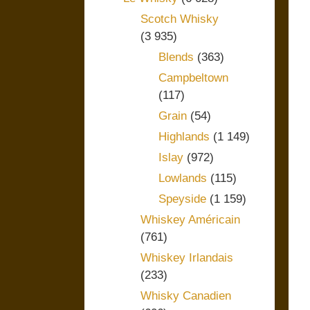
Scotch Whisky
(3 935)
Blends
(363)
Campbeltown
(117)
Grain
(54)
Highlands
(1 149)
Islay
(972)
Lowlands
(115)
Speyside
(1 159)
Whiskey Américain
(761)
Whiskey Irlandais
(233)
Whisky Canadien