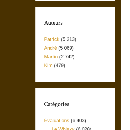
Auteurs
Patrick
(5 213)
André
(5 069)
Martin
(2 742)
Kim
(479)
Catégories
Évaluations
(6 403)
Le Whisky
(6 028)