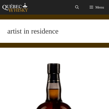
Aller
Menu
au
contenu
artist in residence