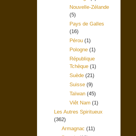
Nouvelle-Zélande
(5)
Pays de Galles
(16)
Pérou
(1)
Pologne
(1)
République
Tchèque
(1)
Suède
(21)
Suisse
(9)
Taïwan
(45)
Viêt Nam
(1)
Les Autres Spiritueux
(362)
Armagnac
(11)