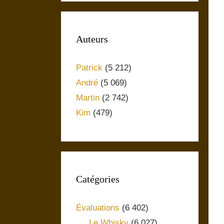
Auteurs
Patrick
(5 212)
André
(5 069)
Martin
(2 742)
Kim
(479)
Catégories
Évaluations
(6 402)
Le Whisky
(6 027)