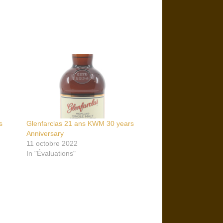
s
Glenfarclas 21 ans KWM 30 years
Anniversary
11 octobre 2022
In "Évaluations"