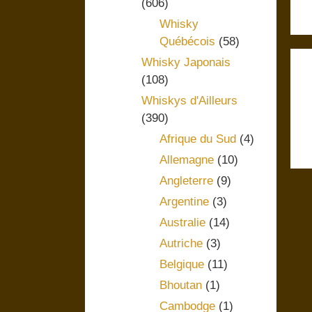
(606)
Whisky
Québécois
(58)
Whisky Japonais
(108)
Whiskys d'Ailleurs
(390)
Afrique du Sud
(4)
Allemagne
(10)
Angleterre
(9)
Argentine
(3)
Australie
(14)
Autriche
(3)
Belgique
(11)
Bhoutan
(1)
Cambodge
(1)