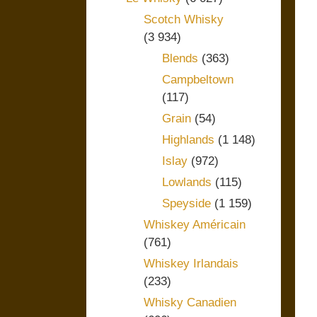
Scotch Whisky
(3 934)
Blends
(363)
Campbeltown
(117)
Grain
(54)
Highlands
(1 148)
Islay
(972)
Lowlands
(115)
Speyside
(1 159)
Whiskey Américain
(761)
Whiskey Irlandais
(233)
Whisky Canadien