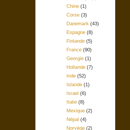
Chine
(1)
Corse
(3)
Danemark
(43)
Espagne
(8)
Finlande
(5)
France
(90)
Georgie
(1)
Hollande
(7)
Inde
(52)
Islande
(1)
Israel
(6)
Italie
(8)
Mexique
(2)
Népal
(4)
Norvège
(2)