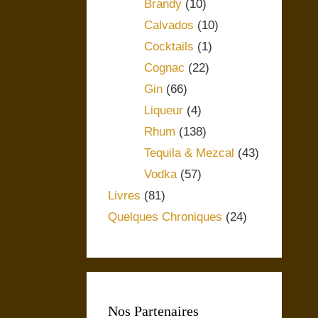
Brandy
(10)
Calvados
(10)
Cocktails
(1)
Cognac
(22)
Gin
(66)
Liqueur
(4)
Rhum
(138)
Tequila & Mezcal
(43)
Vodka
(57)
Livres
(81)
Quelques Chroniques
(24)
Nos Partenaires