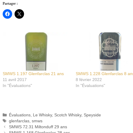
Partager :
SMWS 1.197 Glenfarclas 21 ans
SMWS 1.228 Glenfarclas 8 an
11 avril 2017
8 février 2022
In "Évaluations"
In "Évaluations"
Catégories
Évaluations
,
Le Whisky
,
Scotch Whisky
,
Speyside
Étiquettes
glenfarclas
,
smws
SMWS 72.31 Miltonduff 29 ans
SMWS 1.168 Glenfarclas 28 ans