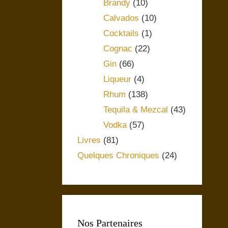
Brandy
(10)
Calvados
(10)
Cocktails
(1)
Cognac
(22)
Gin
(66)
Liqueur
(4)
Rhum
(138)
Tequila & Mezcal
(43)
Vodka
(57)
Livres
(81)
Quelques Chroniques
(24)
Nos Partenaires