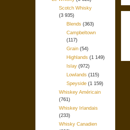
Scotch Whisky
(3 935)
Blends
(363)
Campbeltown
(117)
Grain
(54)
Highlands
(1 149)
Islay
(972)
Lowlands
(115)
Speyside
(1 159)
Whiskey Américain
(761)
Whiskey Irlandais
(233)
Whisky Canadien