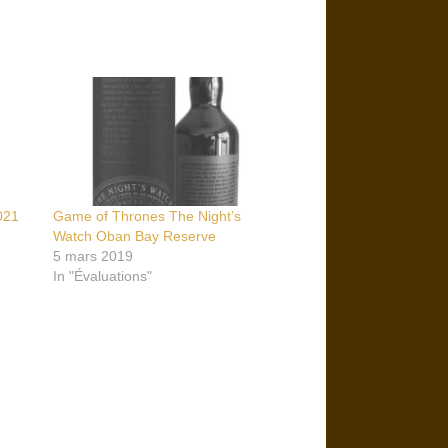
021
Game of Thrones The Night’s
Watch Oban Bay Reserve
5 mars 2019
In "Évaluations"