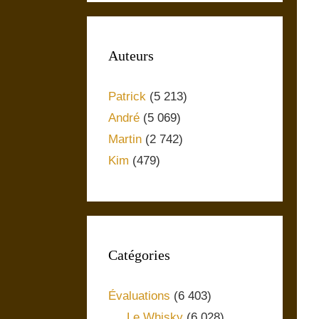
Auteurs
Patrick
(5 213)
André
(5 069)
Martin
(2 742)
Kim
(479)
Catégories
Évaluations
(6 403)
Le Whisky
(6 028)