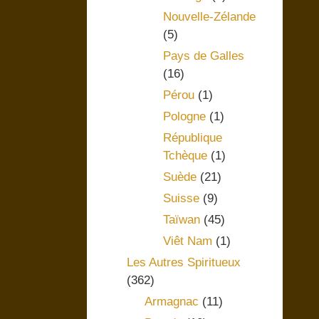
Nouvelle-Zélande
(5)
Pays de Galles
(16)
Pérou
(1)
Pologne
(1)
République
Tchèque
(1)
Suède
(21)
Suisse
(9)
Taïwan
(45)
Viêt Nam
(1)
Les Autres Spiritueux
(362)
Armagnac
(11)