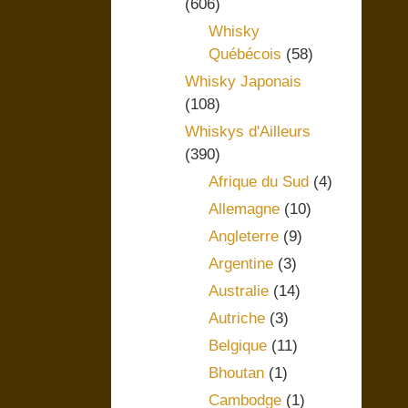
(606)
Whisky
Québécois
(58)
Whisky Japonais
(108)
Whiskys d'Ailleurs
(390)
Afrique du Sud
(4)
Allemagne
(10)
Angleterre
(9)
Argentine
(3)
Australie
(14)
Autriche
(3)
Belgique
(11)
Bhoutan
(1)
Cambodge
(1)