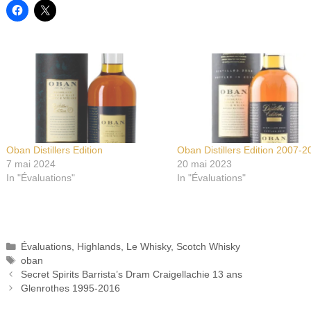
Oban Distillers Edition
Oban Distillers Edition 2007-2
7 mai 2024
20 mai 2023
In "Évaluations"
In "Évaluations"
Catégories
Évaluations
,
Highlands
,
Le Whisky
,
Scotch Whisky
Étiquettes
oban
Secret Spirits Barrista’s Dram Craigellachie 13 ans
Glenrothes 1995-2016