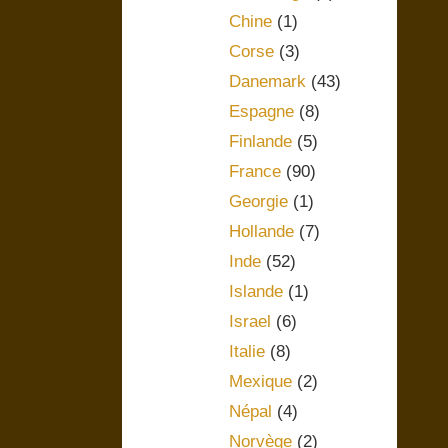
Chine
(1)
Corse
(3)
Danemark
(43)
Espagne
(8)
Finlande
(5)
France
(90)
Georgie
(1)
Hollande
(7)
Inde
(52)
Islande
(1)
Israel
(6)
Italie
(8)
Mexique
(2)
Népal
(4)
Norvège
(2)