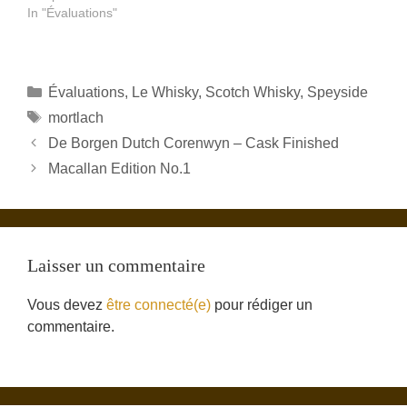
In "Évaluations"
Catégories
Évaluations
,
Le Whisky
,
Scotch Whisky
,
Speyside
Étiquettes
mortlach
De Borgen Dutch Corenwyn – Cask Finished
Macallan Edition No.1
Laisser un commentaire
Vous devez
être connecté(e)
pour rédiger un
commentaire.