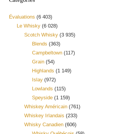
Évaluations
(6 403)
Le Whisky
(6 028)
Scotch Whisky
(3 935)
Blends
(363)
Campbeltown
(117)
Grain
(54)
Highlands
(1 149)
Islay
(972)
Lowlands
(115)
Speyside
(1 159)
Whiskey Américain
(761)
Whiskey Irlandais
(233)
Whisky Canadien
(606)
Whisky Québécois
(58)