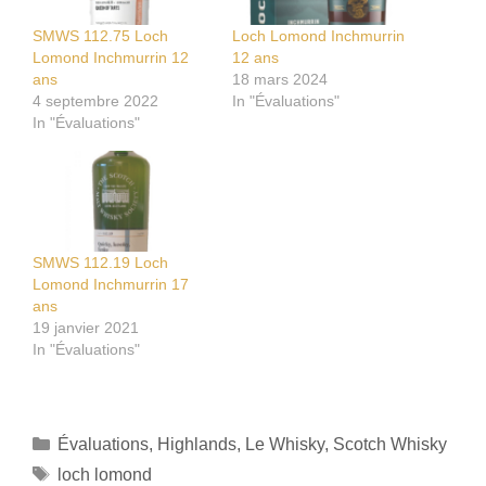
SMWS 112.75 Loch
Loch Lomond Inchmurrin
Lomond Inchmurrin 12
12 ans
ans
18 mars 2024
4 septembre 2022
In "Évaluations"
In "Évaluations"
SMWS 112.19 Loch
Lomond Inchmurrin 17
ans
19 janvier 2021
In "Évaluations"
Catégories
Évaluations
,
Highlands
,
Le Whisky
,
Scotch Whisky
Étiquettes
loch lomond