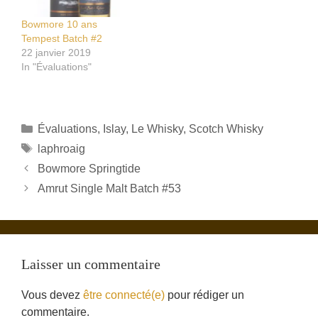
Bowmore 10 ans
Tempest Batch #2
22 janvier 2019
In "Évaluations"
Catégories
Évaluations
,
Islay
,
Le Whisky
,
Scotch Whisky
Étiquettes
laphroaig
Bowmore Springtide
Amrut Single Malt Batch #53
Laisser un commentaire
Vous devez
être connecté(e)
pour rédiger un
commentaire.