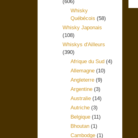
(606)
Whisky
Québécois
(58)
Whisky Japonais
(108)
Whiskys d'Ailleurs
(390)
Afrique du Sud
(4)
Allemagne
(10)
Angleterre
(9)
Argentine
(3)
Australie
(14)
Autriche
(3)
Belgique
(11)
Bhoutan
(1)
Cambodge
(1)