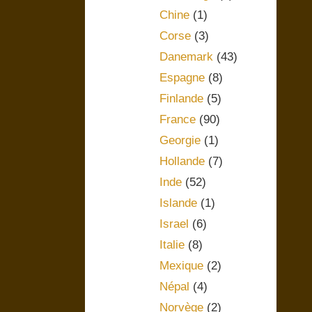
Chine
(1)
Corse
(3)
Danemark
(43)
Espagne
(8)
Finlande
(5)
France
(90)
Georgie
(1)
Hollande
(7)
Inde
(52)
Islande
(1)
Israel
(6)
Italie
(8)
Mexique
(2)
Népal
(4)
Norvège
(2)