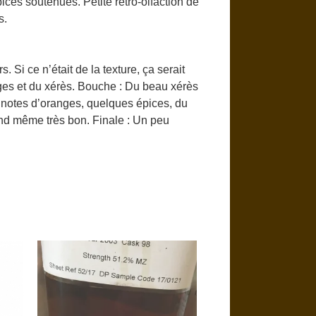
ices soutenues. Petite rétro-olfaction de
s.
Si ce n’était de la texture, ça serait
nges et du xérès. Bouche : Du beau xérès
s notes d’oranges, quelques épices, du
nd même très bon. Finale : Un peu