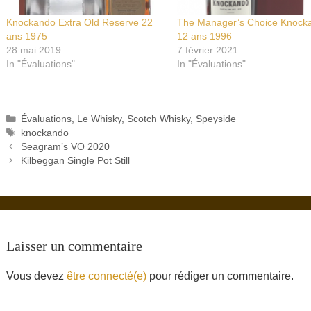
Knockando Extra Old Reserve 22
The Manager’s Choice Knock
ans 1975
12 ans 1996
28 mai 2019
7 février 2021
In "Évaluations"
In "Évaluations"
Catégories
Évaluations
,
Le Whisky
,
Scotch Whisky
,
Speyside
Étiquettes
knockando
Seagram’s VO 2020
Kilbeggan Single Pot Still
Laisser un commentaire
Vous devez
être connecté(e)
pour rédiger un commentaire.