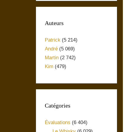
Auteurs
Patrick
(5 214)
André
(5 069)
Martin
(2 742)
Kim
(479)
Catégories
Évaluations
(6 404)
Le Whisky
(6 029)