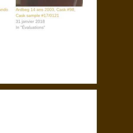
ando
Ardbeg 14 ans 2003, Cask #98,
Cask sample #17/0121
31 janvier 2018
In "Évaluations"