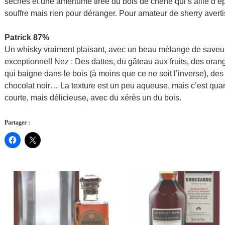
séchés et une amertume tirée du bois de chêne qui s’allie d’ép
souffre mais rien pour déranger. Pour amateur de sherry averti
Patrick 87%
Un whisky vraiment plaisant, avec un beau mélange de saveurs. 
exceptionnel! Nez : Des dattes, du gâteau aux fruits, des ora
qui baigne dans le bois (à moins que ce ne soit l’inverse), de
chocolat noir… La texture est un peu aqueuse, mais c’est qua
courte, mais délicieuse, avec du xérès un du bois.
Partager :