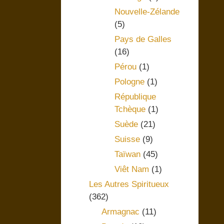
Nouvelle-Zélande
(5)
Pays de Galles
(16)
Pérou
(1)
Pologne
(1)
République
Tchèque
(1)
Suède
(21)
Suisse
(9)
Taïwan
(45)
Viêt Nam
(1)
Les Autres Spiritueux
(362)
Armagnac
(11)