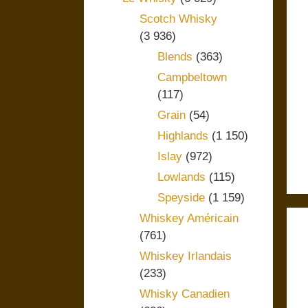
Scotch Whisky
(3 936)
Blends
(363)
Campbeltown
(117)
Grain
(54)
Highlands
(1 150)
Islay
(972)
Lowlands
(115)
Speyside
(1 159)
Whiskey Américain
(761)
Whiskey Irlandais
(233)
Whisky Canadien