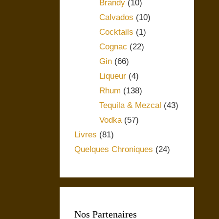
Brandy
(10)
Calvados
(10)
Cocktails
(1)
Cognac
(22)
Gin
(66)
Liqueur
(4)
Rhum
(138)
Tequila & Mezcal
(43)
Vodka
(57)
Livres
(81)
Quelques Chroniques
(24)
Nos Partenaires