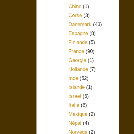
Chine
(1)
Corse
(3)
Danemark
(43)
Espagne
(8)
Finlande
(5)
France
(90)
Georgie
(1)
Hollande
(7)
Inde
(52)
Islande
(1)
Israel
(6)
Italie
(8)
Mexique
(2)
Népal
(4)
Norvège
(2)