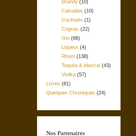
Brandy
(10)
Calvados
(10)
Cocktails
(1)
Cognac
(22)
Gin
(66)
Liqueur
(4)
Rhum
(138)
Tequila & Mezcal
(43)
Vodka
(57)
Livres
(81)
Quelques Chroniques
(24)
Nos Partenaires