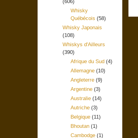
(606)
Whisky
Québécois
(58)
Whisky Japonais
(108)
Whiskys d'Ailleurs
(390)
Afrique du Sud
(4)
Allemagne
(10)
Angleterre
(9)
Argentine
(3)
Australie
(14)
Autriche
(3)
Belgique
(11)
Bhoutan
(1)
Cambodge
(1)