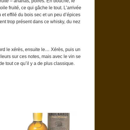
uité – ananas, poires. En bouche, le
ile fruité, ce qui gâche le tout. L’arrivée
u et effilé du bois sec et un peu d’épices
ment trop présent dans ce whisky, du nez
rd le xérès, ensuite le… Xérès, puis un
illeurs sur ces notes, mais avec le vin se
e tout ce qu’il y a de plus classique.