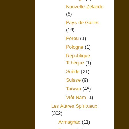
Nouvelle-Zélande
(5)
Pays de Galles
(16)
Pérou
(1)
Pologne
(1)
République
Tchèque
(1)
Suède
(21)
Suisse
(9)
Taïwan
(45)
Viêt Nam
(1)
Les Autres Spiritueux
(362)
Armagnac
(11)