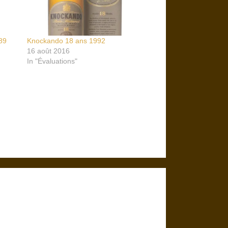
89
Knockando 18 ans 1992
16 août 2016
In "Évaluations"