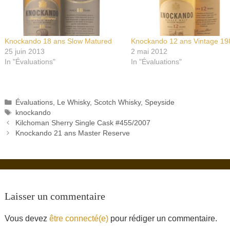
Knockando 18 ans Slow Matured
Knockando 12 ans Vintage 19
25 juin 2013
2 mai 2012
In "Évaluations"
In "Évaluations"
Catégories
Évaluations
,
Le Whisky
,
Scotch Whisky
,
Speyside
Étiquettes
knockando
Kilchoman Sherry Single Cask #455/2007
Knockando 21 ans Master Reserve
Laisser un commentaire
Vous devez
être connecté(e)
pour rédiger un commentaire.