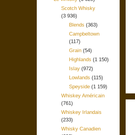
Scotch Whisky
(3 936)
Blends
(363)
Campbeltown
(117)
Grain
(54)
Highlands
(1 150)
Islay
(972)
Lowlands
(115)
Speyside
(1 159)
Whiskey Américain
(761)
Whiskey Irlandais
(233)
Whisky Canadien