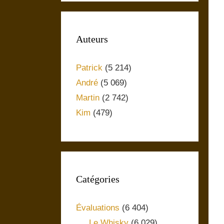
Auteurs
Patrick
(5 214)
André
(5 069)
Martin
(2 742)
Kim
(479)
Catégories
Évaluations
(6 404)
Le Whisky
(6 029)