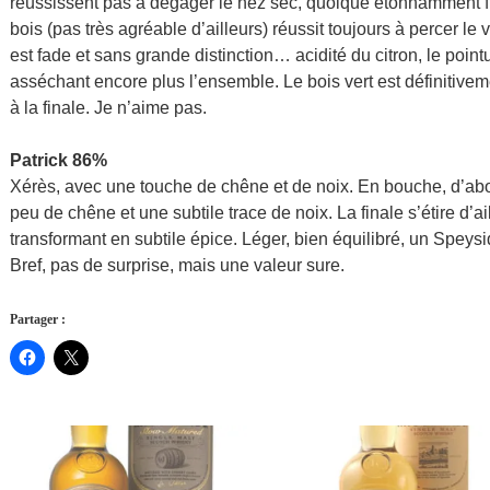
réussissent pas à dégager le nez sec, quoique étonnamment fr
bois (pas très agréable d’ailleurs) réussit toujours à percer le vo
est fade et sans grande distinction… acidité du citron, le point
asséchant encore plus l’ensemble. Le bois vert est définitive
à la finale. Je n’aime pas.
Patrick 86%
Xérès, avec une touche de chêne et de noix. En bouche, d’abo
peu de chêne et une subtile trace de noix. La finale s’étire d’a
transformant en subtile épice. Léger, bien équilibré, un Speysid
Bref, pas de surprise, mais une valeur sure.
Partager :