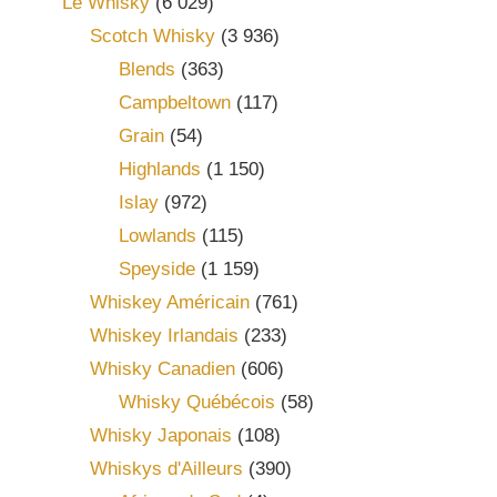
Le Whisky
(6 029)
Scotch Whisky
(3 936)
Blends
(363)
Campbeltown
(117)
Grain
(54)
Highlands
(1 150)
Islay
(972)
Lowlands
(115)
Speyside
(1 159)
Whiskey Américain
(761)
Whiskey Irlandais
(233)
Whisky Canadien
(606)
Whisky Québécois
(58)
Whisky Japonais
(108)
Whiskys d'Ailleurs
(390)