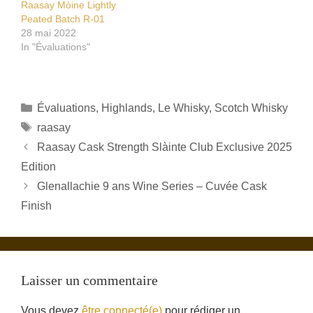
Raasay Mòine Lightly
Peated Batch R-01
28 mai 2022
In "Évaluations"
Catégories
Évaluations
,
Highlands
,
Le Whisky
,
Scotch Whisky
Étiquettes
raasay
Raasay Cask Strength Slàinte Club Exclusive 2025
Edition
Glenallachie 9 ans Wine Series – Cuvée Cask
Finish
Laisser un commentaire
Vous devez
être connecté(e)
pour rédiger un