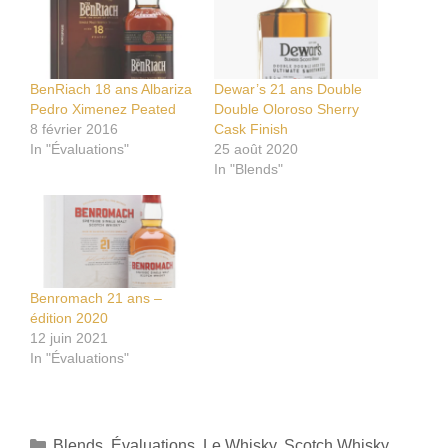
BenRiach 18 ans Albariza
Dewar’s 21 ans Double
Pedro Ximenez Peated
Double Oloroso Sherry
8 février 2016
Cask Finish
In "Évaluations"
25 août 2020
In "Blends"
Benromach 21 ans –
édition 2020
12 juin 2021
In "Évaluations"
Catégories
Blends
,
Évaluations
,
Le Whisky
,
Scotch Whisky