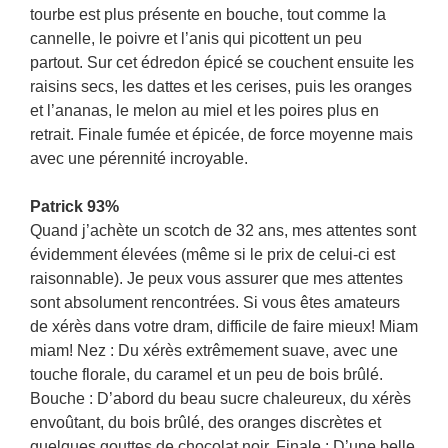
tourbe est plus présente en bouche, tout comme la
cannelle, le poivre et l’anis qui picottent un peu
partout. Sur cet édredon épicé se couchent ensuite les
raisins secs, les dattes et les cerises, puis les oranges
et l’ananas, le melon au miel et les poires plus en
retrait. Finale fumée et épicée, de force moyenne mais
avec une pérennité incroyable.
Patrick 93%
Quand j’achète un scotch de 32 ans, mes attentes sont
évidemment élevées (même si le prix de celui-ci est
raisonnable). Je peux vous assurer que mes attentes
sont absolument rencontrées. Si vous êtes amateurs
de xérès dans votre dram, difficile de faire mieux! Miam
miam! Nez : Du xérès extrêmement suave, avec une
touche florale, du caramel et un peu de bois brûlé.
Bouche : D’abord du beau sucre chaleureux, du xérès
envoûtant, du bois brûlé, des oranges discrètes et
quelques gouttes de chocolat noir. Finale : D’une belle