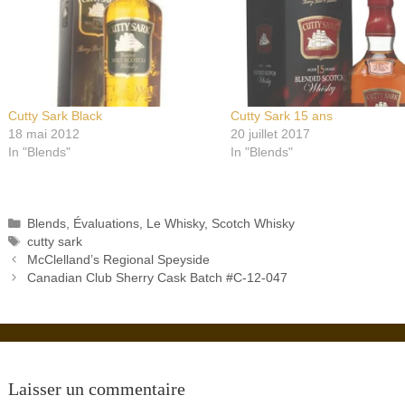
Cutty Sark Black
Cutty Sark 15 ans
18 mai 2012
20 juillet 2017
In "Blends"
In "Blends"
Catégories
Blends
,
Évaluations
,
Le Whisky
,
Scotch Whisky
Étiquettes
cutty sark
McClelland’s Regional Speyside
Canadian Club Sherry Cask Batch #C-12-047
Laisser un commentaire