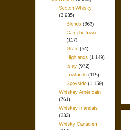
Scotch Whisky
(3 935)
Blends
(363)
Campbeltown
(117)
Grain
(54)
Highlands
(1 149)
Islay
(972)
Lowlands
(115)
Speyside
(1 159)
Whiskey Américain
(761)
Whiskey Irlandais
(233)
Whisky Canadien