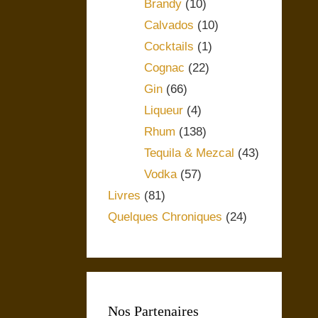
Brandy
(10)
Calvados
(10)
Cocktails
(1)
Cognac
(22)
Gin
(66)
Liqueur
(4)
Rhum
(138)
Tequila & Mezcal
(43)
Vodka
(57)
Livres
(81)
Quelques Chroniques
(24)
Nos Partenaires