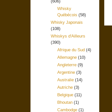
(606)
Whisky
Québécois
(58)
Whisky Japonais
(108)
Whiskys d'Ailleurs
(390)
Afrique du Sud
(4)
Allemagne
(10)
Angleterre
(9)
Argentine
(3)
Australie
(14)
Autriche
(3)
Belgique
(11)
Bhoutan
(1)
Cambodge
(1)