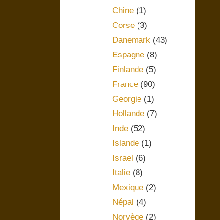
Chine
(1)
Corse
(3)
Danemark
(43)
Espagne
(8)
Finlande
(5)
France
(90)
Georgie
(1)
Hollande
(7)
Inde
(52)
Islande
(1)
Israel
(6)
Italie
(8)
Mexique
(2)
Népal
(4)
Norvège
(2)