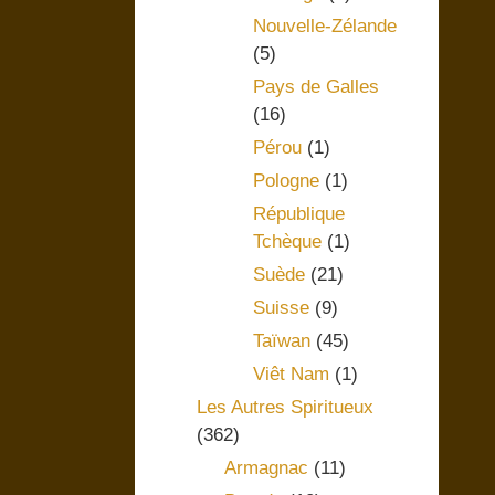
Nouvelle-Zélande
(5)
Pays de Galles
(16)
Pérou
(1)
Pologne
(1)
République
Tchèque
(1)
Suède
(21)
Suisse
(9)
Taïwan
(45)
Viêt Nam
(1)
Les Autres Spiritueux
(362)
Armagnac
(11)