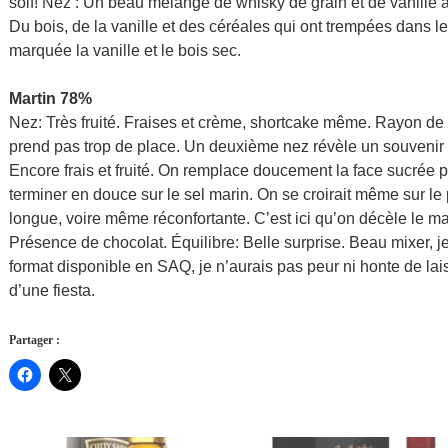
soif! Nez : Un beau mélange de whisky de grain et de vanille 
Du bois, de la vanille et des céréales qui ont trempées dans l
marquée la vanille et le bois sec.
Martin 78%
Nez: Très fruité. Fraises et crème, shortcake même. Rayon de m
prend pas trop de place. Un deuxième nez révèle un souvenir 
Encore frais et fruité. On remplace doucement la face sucrée 
terminer en douce sur le sel marin. On se croirait même sur le
longue, voire même réconfortante. C’est ici qu’on décèle le m
Présence de chocolat. Équilibre: Belle surprise. Beau mixer, 
format disponible en SAQ, je n’aurais pas peur ni honte de laisse
d’une fiesta.
Partager :