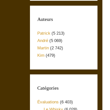
Auteurs
Patrick
(5 213)
André
(5 069)
Martin
(2 742)
Kim
(479)
Catégories
Évaluations
(6 403)
Le Whisky
(6 028)