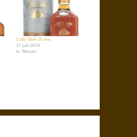
Cutty Sark 25 ans
17 juin 2019
In "Blends"