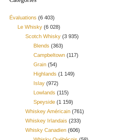
Évaluations
(6 403)
Le Whisky
(6 028)
Scotch Whisky
(3 935)
Blends
(363)
Campbeltown
(117)
Grain
(54)
Highlands
(1 149)
Islay
(972)
Lowlands
(115)
Speyside
(1 159)
Whiskey Américain
(761)
Whiskey Irlandais
(233)
Whisky Canadien
(606)
Whisky Québécois
(58)