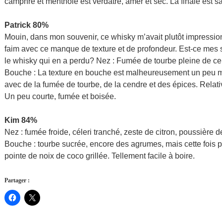
camphré et mentholé est verdâtre, amer et sec. La finale est s
Patrick 80%
Mouin, dans mon souvenir, ce whisky m’avait plutôt impressio
faim avec ce manque de texture et de profondeur. Est-ce mes s
le whisky qui en a perdu? Nez : Fumée de tourbe pleine de c
Bouche : La texture en bouche est malheureusement un peu 
avec de la fumée de tourbe, de la cendre et des épices. Relati
Un peu courte, fumée et boisée.
Kim 84%
Nez : fumée froide, céleri tranché, zeste de citron, poussière de 
Bouche : tourbe sucrée, encore des agrumes, mais cette fois pl
pointe de noix de coco grillée. Tellement facile à boire.
Partager :