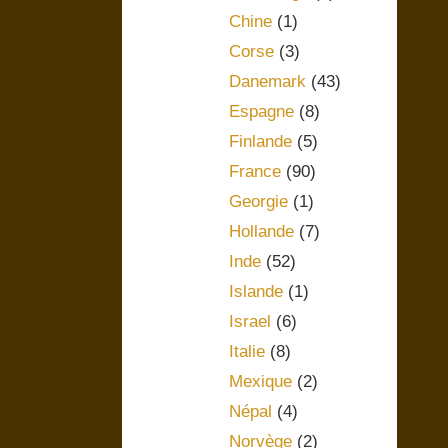
Chine
(1)
Corse
(3)
Danemark
(43)
Espagne
(8)
Finlande
(5)
France
(90)
Georgie
(1)
Hollande
(7)
Inde
(52)
Islande
(1)
Israel
(6)
Italie
(8)
Mexique
(2)
Népal
(4)
Norvège
(2)