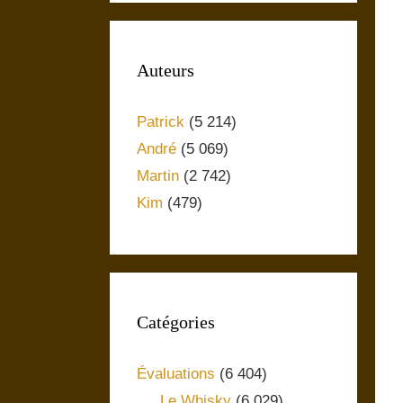
Auteurs
Patrick
(5 214)
André
(5 069)
Martin
(2 742)
Kim
(479)
Catégories
Évaluations
(6 404)
Le Whisky
(6 029)