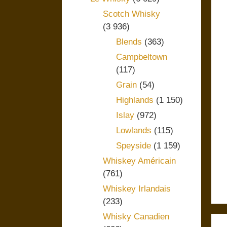
Scotch Whisky
(3 936)
Blends
(363)
Campbeltown
(117)
Grain
(54)
Highlands
(1 150)
Islay
(972)
Lowlands
(115)
Speyside
(1 159)
Whiskey Américain
(761)
Whiskey Irlandais
(233)
Whisky Canadien