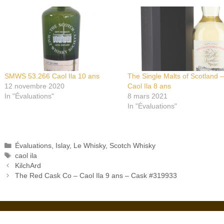
SMWS 53.266 Caol Ila 10 ans
The Single Malts of Scotland –
12 novembre 2020
Caol Ila 8 ans
In "Évaluations"
8 mars 2021
In "Évaluations"
Catégories
Évaluations
,
Islay
,
Le Whisky
,
Scotch Whisky
Étiquettes
caol ila
KilchArd
The Red Cask Co – Caol Ila 9 ans – Cask #319933