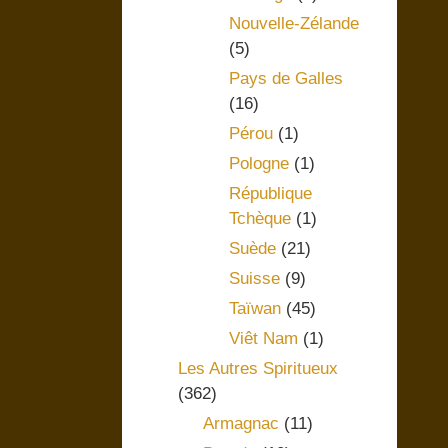
Nouvelle-Zélande
(5)
Pays de Galles
(16)
Pérou
(1)
Pologne
(1)
République
Tchèque
(1)
Suède
(21)
Suisse
(9)
Taïwan
(45)
Viêt Nam
(1)
Les Autres Spiritueux
(362)
Armagnac
(11)