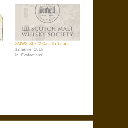
SMWS 53.222 Caol Ila 13 ans
12 janvier 2016
In "Évaluations"