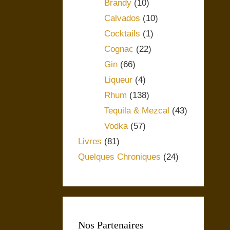
Brandy
(10)
Calvados
(10)
Cocktails
(1)
Cognac
(22)
Gin
(66)
Liqueur
(4)
Rhum
(138)
Tequila & Mezcal
(43)
Vodka
(57)
Livres
(81)
Quelques Chroniques
(24)
Nos Partenaires