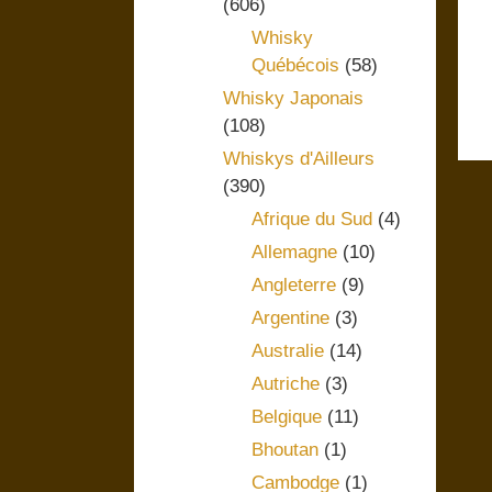
(606)
Whisky
Québécois
(58)
Whisky Japonais
(108)
Whiskys d'Ailleurs
(390)
Afrique du Sud
(4)
Allemagne
(10)
Angleterre
(9)
Argentine
(3)
Australie
(14)
Autriche
(3)
Belgique
(11)
Bhoutan
(1)
Cambodge
(1)