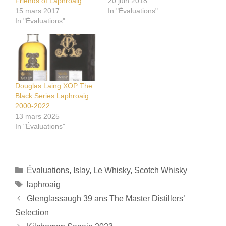
Friends of Laphroaig
20 juin 2018
15 mars 2017
In "Évaluations"
In "Évaluations"
Douglas Laing XOP The
Black Series Laphroaig
2000-2022
13 mars 2025
In "Évaluations"
Catégories
Évaluations
,
Islay
,
Le Whisky
,
Scotch Whisky
Étiquettes
laphroaig
Glenglassaugh 39 ans The Master Distillers’
Selection