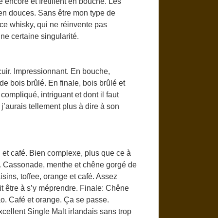
é encore et frétillent en bouche. Les
en douces. Sans être mon type de
e ce whisky, qui ne réinvente pas
une certaine singularité.
 cuir. Impressionnant. En bouche,
de bois brûlé. En finale, bois brûlé et
compliqué, intriguant et dont il faut
j’aurais tellement plus à dire à son
l et café. Bien complexe, plus que ce à
ir. Cassonade, menthe et chêne gorgé de
isins, toffee, orange et café. Assez
ait être à s’y méprendre. Finale: Chêne
cao. Café et orange. Ça se passe.
cellent Single Malt irlandais sans trop