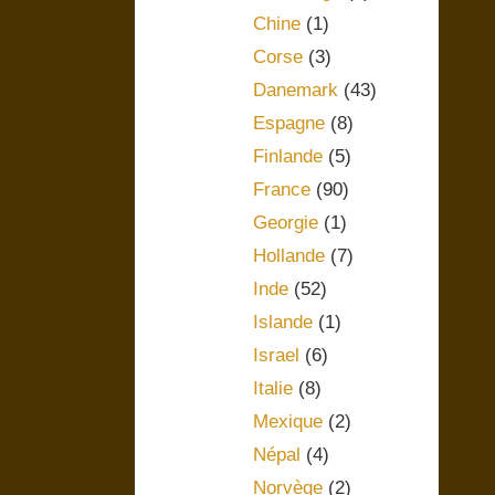
Chine
(1)
Corse
(3)
Danemark
(43)
Espagne
(8)
Finlande
(5)
France
(90)
Georgie
(1)
Hollande
(7)
Inde
(52)
Islande
(1)
Israel
(6)
Italie
(8)
Mexique
(2)
Népal
(4)
Norvège
(2)