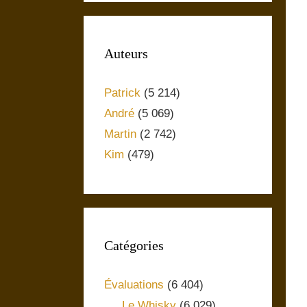
Auteurs
Patrick
(5 214)
André
(5 069)
Martin
(2 742)
Kim
(479)
Catégories
Évaluations
(6 404)
Le Whisky
(6 029)