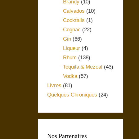
Brandy
(10)
Calvados
(10)
Cocktails
(1)
Cognac
(22)
Gin
(66)
Liqueur
(4)
Rhum
(138)
Tequila & Mezcal
(43)
Vodka
(57)
Livres
(81)
Quelques Chroniques
(24)
Nos Partenaires