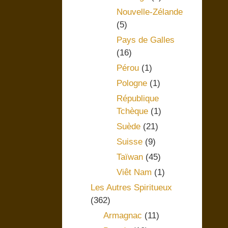
Nouvelle-Zélande
(5)
Pays de Galles
(16)
Pérou
(1)
Pologne
(1)
République
Tchèque
(1)
Suède
(21)
Suisse
(9)
Taïwan
(45)
Viêt Nam
(1)
Les Autres Spiritueux
(362)
Armagnac
(11)