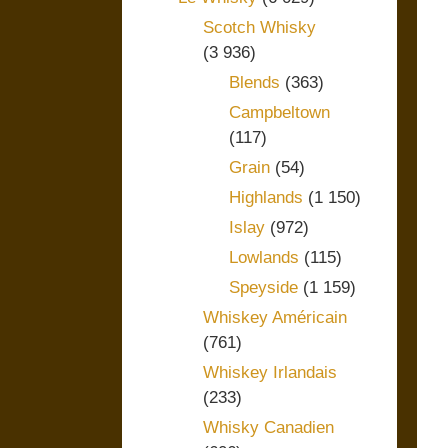
Scotch Whisky
(3 936)
Blends
(363)
Campbeltown
(117)
Grain
(54)
Highlands
(1 150)
Islay
(972)
Lowlands
(115)
Speyside
(1 159)
Whiskey Américain
(761)
Whiskey Irlandais
(233)
Whisky Canadien