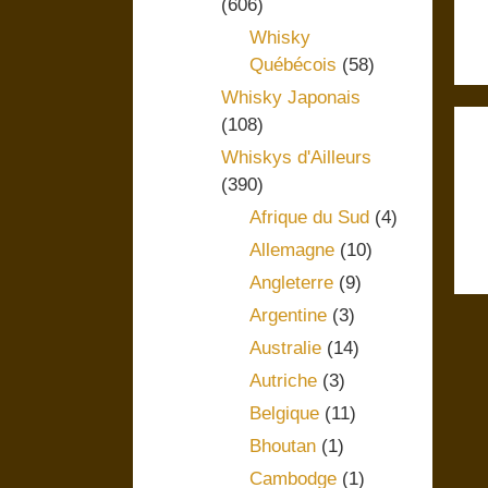
(606)
Whisky
Québécois
(58)
Whisky Japonais
(108)
Whiskys d'Ailleurs
(390)
Afrique du Sud
(4)
Allemagne
(10)
Angleterre
(9)
Argentine
(3)
Australie
(14)
Autriche
(3)
Belgique
(11)
Bhoutan
(1)
Cambodge
(1)