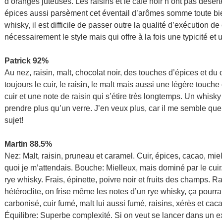
d’oranges juteuses. Les raisins et le café noir n’ont pas désert
épices aussi parsèment cet éventail d’arômes somme toute bi
whisky, il est difficile de passer outre la qualité d’exécution d
nécessairement le style mais qui offre à la fois une typicité et 
Patrick 92%
Au nez, raisin, malt, chocolat noir, des touches d’épices et du
toujours le cuir, le raisin, le malt mais aussi une légère touche 
cuir et une note de raisin qui s’étire très longtemps. Un whisky 
prendre plus qu’un verre. J’en veux plus, car il me semble que 
sujet!
Martin 88.5%
Nez: Malt, raisin, pruneau et caramel. Cuir, épices, cacao, mie
quoi je m’attendais. Bouche: Mielleux, mais dominé par le cu
rye whisky. Frais, épinette, poivre noir et fruits des champs. Ra
hétéroclite, on frise même les notes d’un rye whisky, ça pourr
carbonisé, cuir fumé, malt lui aussi fumé, raisins, xérès et ca
Équilibre: Superbe complexité. Si on veut se lancer dans un ex