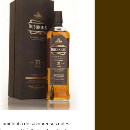
 jumèlent à de savoureuses notes