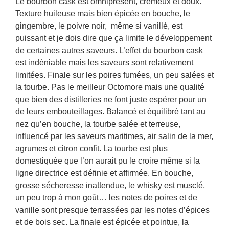
Le bourbon cask est omniprésent, crémeux et doux.
Texture huileuse mais bien épicée en bouche, le
gingembre, le poivre noir, même si vanillé, est
puissant et je dois dire que ça limite le développement
de certaines autres saveurs. L’effet du bourbon cask
est indéniable mais les saveurs sont relativement
limitées. Finale sur les poires fumées, un peu salées et
la tourbe. Pas le meilleur Octomore mais une qualité
que bien des distilleries ne font juste espérer pour un
de leurs embouteillages. Balancé et équilibré tant au
nez qu’en bouche, la tourbe salée et terreuse,
influencé par les saveurs maritimes, air salin de la mer,
agrumes et citron confit. La tourbe est plus
domestiquée que l’on aurait pu le croire même si la
ligne directrice est définie et affirmée. En bouche,
grosse sécheresse inattendue, le whisky est musclé,
un peu trop à mon goût… les notes de poires et de
vanille sont presque terrassées par les notes d’épices
et de bois sec. La finale est épicée et pointue, la