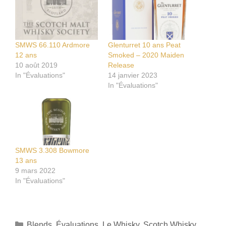
SMWS 66.110 Ardmore
Glenturret 10 ans Peat
12 ans
Smoked – 2020 Maiden
10 août 2019
Release
In "Évaluations"
14 janvier 2023
In "Évaluations"
SMWS 3.308 Bowmore
13 ans
9 mars 2022
In "Évaluations"
Catégories
Blends
,
Évaluations
,
Le Whisky
,
Scotch Whisky