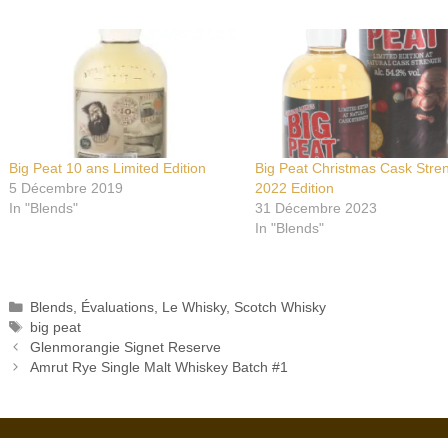
Big Peat 10 ans Limited Edition
Big Peat Christmas Cask Stre
5 Décembre 2019
2022 Edition
In "Blends"
31 Décembre 2023
In "Blends"
Catégories
Blends
,
Évaluations
,
Le Whisky
,
Scotch Whisky
Étiquettes
big peat
Glenmorangie Signet Reserve
Amrut Rye Single Malt Whiskey Batch #1