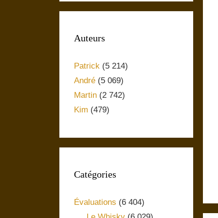
Auteurs
Patrick
(5 214)
André
(5 069)
Martin
(2 742)
Kim
(479)
Catégories
Évaluations
(6 404)
Le Whisky
(6 029)