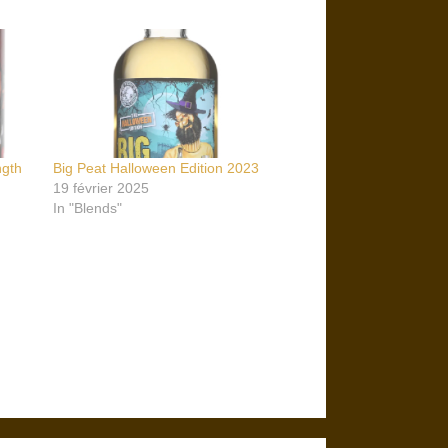
ngth
Big Peat Halloween Edition 2023
19 février 2025
In "Blends"