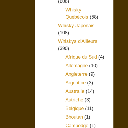
(606)
Whisky
Québécois
(58)
Whisky Japonais
(108)
Whiskys d'Ailleurs
(390)
Afrique du Sud
(4)
Allemagne
(10)
Angleterre
(9)
Argentine
(3)
Australie
(14)
Autriche
(3)
Belgique
(11)
Bhoutan
(1)
Cambodge
(1)