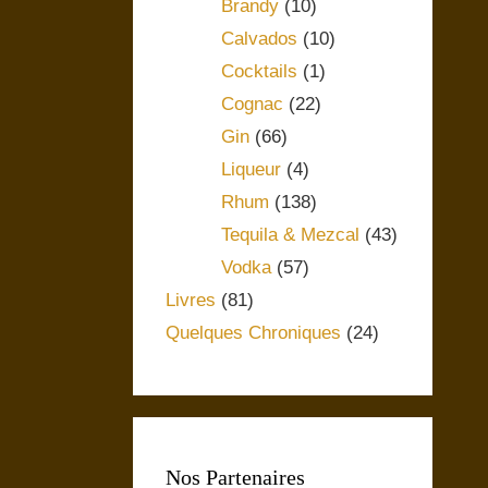
Brandy
(10)
Calvados
(10)
Cocktails
(1)
Cognac
(22)
Gin
(66)
Liqueur
(4)
Rhum
(138)
Tequila & Mezcal
(43)
Vodka
(57)
Livres
(81)
Quelques Chroniques
(24)
Nos Partenaires