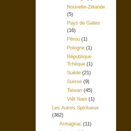
Nouvelle-Zélande
(5)
Pays de Galles
(16)
Pérou
(1)
Pologne
(1)
République
Tchèque
(1)
Suède
(21)
Suisse
(9)
Taïwan
(45)
Viêt Nam
(1)
Les Autres Spiritueux
(362)
Armagnac
(11)