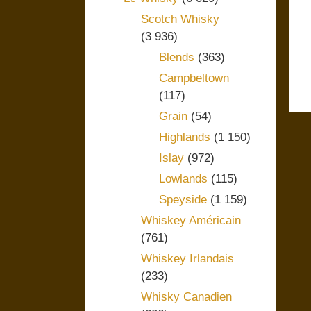
Scotch Whisky
(3 936)
Blends
(363)
Campbeltown
(117)
Grain
(54)
Highlands
(1 150)
Islay
(972)
Lowlands
(115)
Speyside
(1 159)
Whiskey Américain
(761)
Whiskey Irlandais
(233)
Whisky Canadien