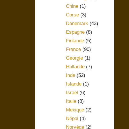
Chine
(1)
Corse
(3)
Danemark
(43)
Espagne
(8)
Finlande
(5)
France
(90)
Georgie
(1)
Hollande
(7)
Inde
(52)
Islande
(1)
Israel
(6)
Italie
(8)
Mexique
(2)
Népal
(4)
Norvège
(2)