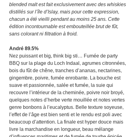
blended malt est fait exclusivement avec des whiskies
distillés sur l’île d’Islay, mais pour cette expression,
chacun a été vieilli pendant au moins 25 ans. Cette
édition incontournable est embouteillée brut de fût,
sans colorant ni filtration à froid.
André 89.5%
Nez puissant et big, think big sti… Fumée de party
BBQ sur la plage du Loch Indaal, agrumes citronnées,
bois du fût de chêne, tranches d’ananas, nectarines,
gingembre, poivre, fumée enrobante. La bouche est
suave et passionnée, salée et fumée, la suie qui
recouvre l’intérieur de la cheminée, poivre noir broyé,
quelques notes d’herbe verte mouillée et notes vertes
genre bonbons à l’eucalyptus. Belle texture soyeuse,
l’effet de l’âge est bien senti et le rendu est poli avec
beaucoup d’attention. La finale est hyper douce mais
livre la marchandise en longueur, beau mélange
d’influences maritimes et de fumée de tourbe épicée.