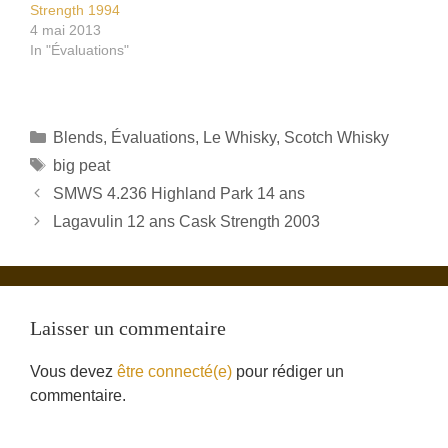
Strength 1994
4 mai 2013
In "Évaluations"
Catégories
Blends
,
Évaluations
,
Le Whisky
,
Scotch Whisky
Étiquettes
big peat
SMWS 4.236 Highland Park 14 ans
Lagavulin 12 ans Cask Strength 2003
Laisser un commentaire
Vous devez
être connecté(e)
pour rédiger un
commentaire.